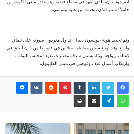
آدم جونسون، الذي ظهر في مقطع فيديو وهو يغادر مبنى الكونغرس
حاملاً المنبر الذي تتحدث من عليه بيلوسي.
وتم تحديد هوية جونسون بعد أن تداول مغردون صورته على نطاق
واسع. وقد أُودع سجن مقاطعة بينلاس في فلوريدا من دون الحق في
كفالة، ويواجه تهمًا، تشمل سرقة مقتنيات تعود لمجلس النواب،
وارتكاب أعمال عنف وفوضى في مبنى الكابيتول.
فيسبوك
تويتر
لينكدإن
بينتيريست
ماسنجر
واتساب
تيلقرام
مشاركة عبر البريد
طباعة