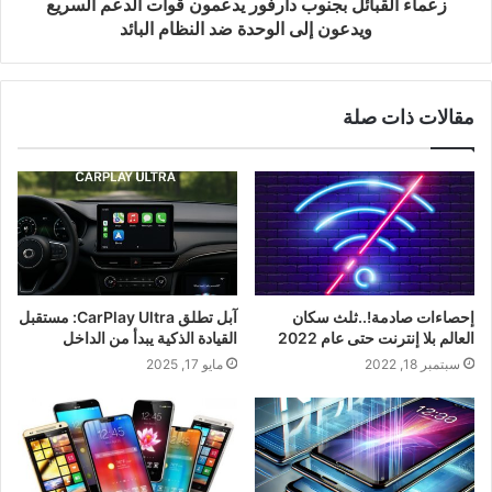
زعماء القبائل بجنوب دارفور يدعمون قوات الدعم السريع
ويدعون إلى الوحدة ضد النظام البائد
مقالات ذات صلة
إحصاءات صادمة!..ثلث سكان
آبل تطلق CarPlay Ultra: مستقبل
العالم بلا إنترنت حتى عام 2022
القيادة الذكية يبدأ من الداخل
سبتمبر 18, 2022
مايو 17, 2025