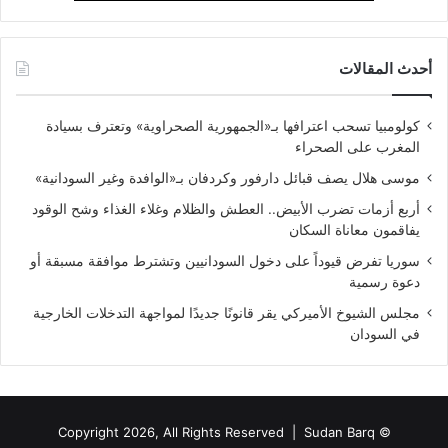
أحدث المقالات
كولومبيا تسحب اعترافها بـ«الجمهورية الصحراوية» وتعترف بسيادة
المغرب على الصحراء
موسى هلال يصف قبائل دارفور وكردفان بـ«الوافدة وغير السودانية»
أربع أزمات تضرب الأبيض.. العطش والظلام وغلاء الغذاء وشح الوقود
يفاقمون معاناة السكان
سوريا تفرض قيوداً على دخول السودانيين وتشترط موافقة مسبقة أو
دعوة رسمية
مجلس الشيوخ الأميركي يقر قانونًا جديدًا لمواجهة التدخلات الخارجية
في السودان
Sudan Barq
© Copyright 2026, All Rights Reserved |