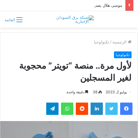
موسى هلال يصف قبائل دارفور وكردفان بـ«الوافدة وغير السودانية»
القائمة
الرئيسية
/
تكنولوجيا
تكنولوجيا
لأول مرة.. منصة “تويتر” محجوبة
لغير المسجلين
يوليو 2, 2023
38
دقيقة واحدة
فيسبوك
تويتر
لينكدإن
واتساب
تيلقرام