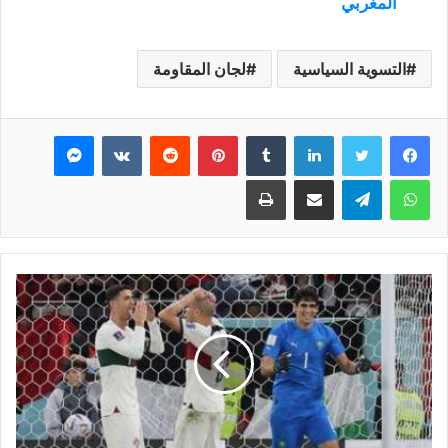
المغربي
التسوية السياسية
لجان المقاومة
فيسبوك
تويتر
لينكدإن
بينتيريست
ماسنجر
واتساب
تيلقرام
مشاركة عبر البريد
طباعة