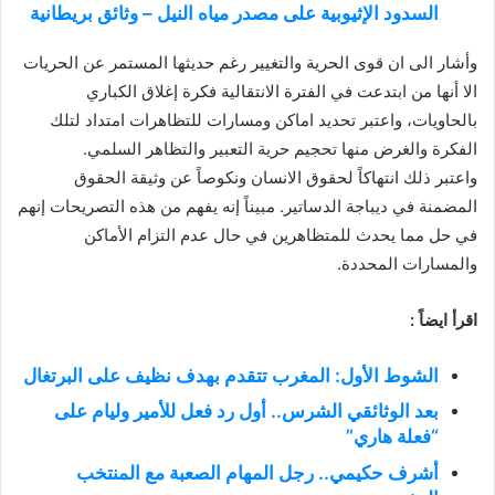
السدود الإثيوبية على مصدر مياه النيل – وثائق بريطانية
وأشار الى ان قوى الحرية والتغيير رغم حديثها المستمر عن الحريات
الا أنها من ابتدعت في الفترة الانتقالية فكرة إغلاق الكباري
بالحاويات، واعتبر تحديد اماكن ومسارات للتظاهرات امتداد لتلك
الفكرة والغرض منها تحجيم حرية التعبير والتظاهر السلمي.
واعتبر ذلك انتهاكاً لحقوق الانسان ونكوصاً عن وثيقة الحقوق
المضمنة في ديباجة الدساتير. مبيناً إنه يفهم من هذه التصريحات إنهم
في حل مما يحدث للمتظاهرين في حال عدم التزام الأماكن
والمسارات المحددة.
اقرأ ايضاً :
الشوط الأول: المغرب تتقدم بهدف نظيف على البرتغال
بعد الوثائقي الشرس.. أول رد فعل للأمير وليام على
“فعلة هاري”
أشرف حكيمي.. رجل المهام الصعبة مع المنتخب