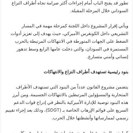
تطور قد يفتح الباب أمام إجراءات أكثر صرامة تجاه أطراف النزاع
السوداني خلال المرحلة المقبلة.
ويأتي إقرار المشروع داخل اللجنة كمرحلة مهمة في المسار
التشريعي داخل الكونغرس الأميركي، حيث يهدف إلى تعزيز أدوات
الضغط على الجهات المتورطة في الانتهاكات المرتبطة بالحرب
المستمرة في السودان، والتي دخلت عامها الرابع وسط تدهور
إنساني وأمني متسارع.
بنود رئيسية تستهدف أطراف النزاع والانتهاكات
يتضمن مشروع القانون عدداً من البنود التي تستهدف الأطراف
المتحاربة والمسؤولين المرتبطين بالانتهاكات الجسيمة. ومن أبرز
هذه البنود توصية للإدارة الأميركية بالنظر في إدراج قوات الدعم
السريع على قوائم الإرهاب الخاصة بـ (SDGT)، وذلك بعد إجراء تقييم
رسمي لممارساتها وأنشطتها خلال الحرب.
كما ينص المشروع على فرض عقوبات على مسؤولين في كل من