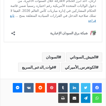
الجيش_السوداني
السودان
الكونغرس_الأميركي
قوات_الدعم_السريع
فيسبوك
تويتر
لينكدإن
بينتيريست
ماسنجر
واتساب
تيلقرام
مشاركة عبر البريد
طباعة