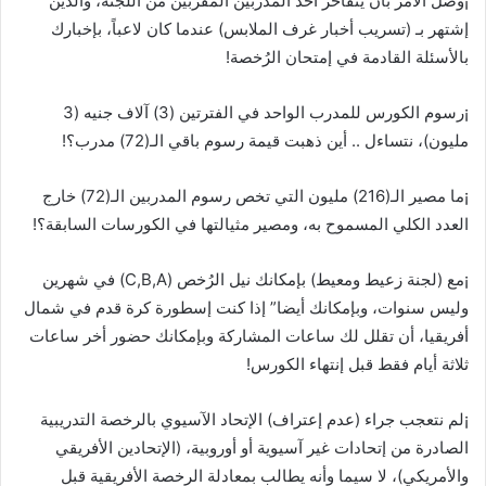
¡وصل الأمر بأن يتفاخر أحد المدربين المقربين من اللجنة، والذين
إشتهر بـ (تسريب أخبار غرف الملابس) عندما كان لاعباً، بإخبارك
بالأسئلة القادمة في إمتحان الرُخصة!
¡رسوم الكورس للمدرب الواحد في الفترتين (3) آلاف جنيه (3
مليون)، نتساءل .. أين ذهبت قيمة رسوم باقي الـ(72) مدرب؟!
¡ما مصير الـ(216) مليون التي تخص رسوم المدربين الـ(72) خارج
العدد الكلي المسموح به، ومصير مثيالتها في الكورسات السابقة؟!
¡مع (لجنة زعيط ومعيط) بإمكانك نيل الرُخص (C,B,A) في شهرين
وليس سنوات، وبإمكانك أيضا” إذا كنت إسطورة كرة قدم في شمال
أفريقيا، أن تقلل لك ساعات المشاركة وبإمكانك حضور أخر ساعات
ثلاثة أيام فقط قبل إنتهاء الكورس!
¡لم نتعجب جراء (عدم إعتراف) الإتحاد الآسيوي بالرخصة التدريبية
الصادرة من إتحادات غير آسيوية أو أوروبية، (الإتحادين الأفريقي
والأمريكي)، لا سيما وأنه يطالب بمعادلة الرخصة الأفريقية قبل