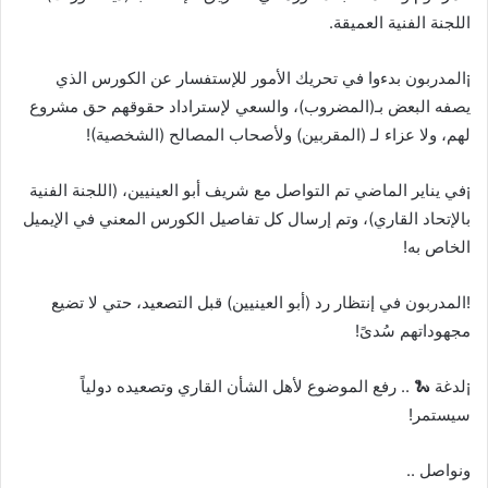
اللجنة الفنية العميقة.
¡المدربون بدءوا في تحريك الأمور للإستفسار عن الكورس الذي
يصفه البعض بـ(المضروب)، والسعي لإستراداد حقوقهم حق مشروع
لهم، ولا عزاء لـ (المقربين) ولأصحاب المصالح (الشخصية)!
¡في يناير الماضي تم التواصل مع شريف أبو العينيين، (اللجنة الفنية
بالإتحاد القاري)، وتم إرسال كل تفاصيل الكورس المعني في الإيميل
الخاص به!
!المدربون في إنتظار رد (أبو العينيين) قبل التصعيد، حتي لا تضيع
مجهوداتهم سُدىً!
¡لدغة 🐍 .. رفع الموضوع لأهل الشأن القاري وتصعيده دولياً
سيستمر!
ونواصل ..