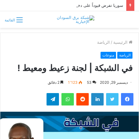
سوريا تفرض قيوداً على دخول السودانيين وتشترط موافقة مسبقة أو دعوة رسمية
القائمة
الرئيسية
/
الرياضة
الرياضة
منوعات
في الشبكة | لجنة زعيط ومعيط !
ديسمبر 29, 2020
53
1٬123
2 دقائق
فيسبوك
تويتر
لينكدإن
واتساب
تيلقرام