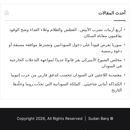
أحدث المقالات
أربع أزمات تضرب الأبيض.. العطش والظلام وغلاء الغذاء وشح الوقود
يفاقمون معاناة السكان
سوريا تفرض قيوداً على دخول السودانيين وتشترط موافقة مسبقة أو
دعوة رسمية
مجلس الشيوخ الأميركي يقر قانونًا جديدًا لمواجهة التدخلات الخارجية
في السودان
معتمدية اللاجئين في السودان تتحسب لتدفق فارين من حرب إثيوبيا
الكنداكة أماني شاخيتي.. الملكة السودانية التي تحدّت روما وخلّدها
التاريخ
Sudan Barq
© Copyright 2026, All Rights Reserved |