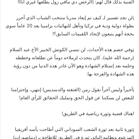
الفنية بذلك قال لهم: (الرخص دي مافي زول بطلعها غيري أنا)!
¡لن نجد تفسير لـ كيف تم إبعاد مدربا منتخب الشباب الذي أحرز
بطولة دولية ودية في تركيا وتأهل للنهائيات بزامبيا بعد 20 عاماً سوي
بحجة أنهم يتبعون لإتحاد اللقيمات السابق؟!
¡وفي خضم هذه الأحداث، لن ننسي الكوتش الخبير الأخ عبد السلام
(رحمة الله عليه)، كان يتحدث لزملاءه دوماً عن تطلعاته وخططه
وحلمه بعد إستلام الشهادة وهو الآن غادر هذه الدنيا من دون رؤية
هذه الشهادة والفرحة بها.
¡أخيراً وليس آخراً نقول زمن (الغتغته والدسديس) إنتهي، وإحترامنا
للبعض لن يسكتنا عن قول الحق وتمليك الحقائق للرأي العام!
!هناك قضية وثورة رياضية في الطريق!
¡ثورة ثانية بعد ثورة الشعب السوداني التي أطاحت بأسد أفريقيا
المزعوم ونظامه البائد، ثورة في الطريق للإطاحة بـ (ديناصورات)