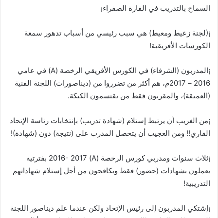
السماح بالتدريب في القارة الصفراء¡
¡(لجنة زعيط ومعيط) هي سبب رئيسي من أسباب تدهور سمعة
الكورسات الأفريقية!
¡المدربون (الشرفاء) في الكورس الأفريقي الرخصة (A) في عامي
2016 – 2017م، هم أكثر من تضرروا من (ديناصورات) اللجنة الفنية
(العميقة)، والمقربون فقط من يقتسمون الكيكة.
¡من الغريب أن يرتبط إستلام (شهادة تدريب) بإنتخابات رئاسة الإتحاد
القاري!! ومن العجيب أن يتحصل المدرب على (نتيجة) دون (شهادة)!
¡ثلاث سنوات ومدربي كورس الرخصة (A) 2016- 2017 بفترتيه
يعملون بشهادات (حضور) فقط ويكافحون من أجل إستلام شهاداتهم
التدريبية!
¡إشتكي المدربون إلى رئيس الإتحاد ولكن عندما علم ديناصور اللجنة