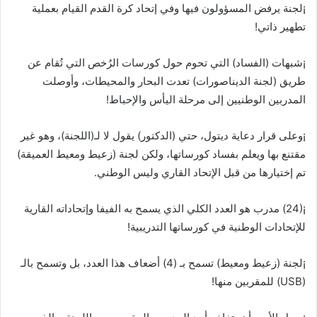
¡لجنة يرفض المسؤولون فيها وفي إتحاد كرة القدم القيام بعملية
تطهير ذاتي!
¡شبهات (الفساد) التي تحوم حول كورسات الرُخص التي تُقام عن
طريق (لجنة الديناصورات) تعدت البحار والمحيطات، وأوصلت
المدربين الوطنيين إلى مرحلة اليأس والإحباط!
¡وعلى قرار دعاية ديتول، حتي (الدكتور) يقول لا لـ(اللجنة)، وهو غير
مقتنع بها ويعلم بفساد كورساتها، ولكن لجنة (زعيط ومعيط العميقة)
تم إختيارها من قبل الإتحاد القاري وليس الوطني.
¡(24) مدرب هو العدد الكلي الذي يسمح به الفيفا وإتحاداته القارية
للإتحادات الوطنية في كورساتها التدريبية!
¡لجنة (زعيط ومعيط) تسمح بـ (4) أضعاف هذا العدد، بل وتسمح بالـ
(USB) للمقربين منها!