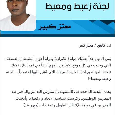
✍🏻 كابتن / معتز كبير
¡من المهم جداً تفكيك دولة (الكيزان) ودولة أخوان الشيطان العميقة،
التي وجدت في كل موقع، كما من المهم أيضاً في (مجالنا) تفكيك
(لجنة الديناصورات) الفنية العميقة، التي نُشير إليها إختصاراً بـ (لجنة
زعيط ومعيط)!
¡هذه اللجنة الناجحة في (التسويف)، تمارس التدمير والتأخير ضد
المدربين الوطنيين، وكرست سياسة الإبعاد والإقصاء، وأدخلت
المدربين في دوامة الإنتظار الطويل وتصنيفات (مع وضد)!