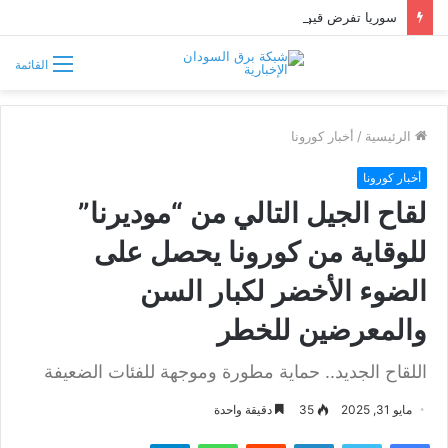
سوريا تفرض قيوداً على دخول السودانيين وتشترط موافقة مسبقة أو دعوة رسمية
القائمة
الرئيسية
/
أخبار كورونا
أخبار كورونا
لقاح الجيل التالي من “موديرنا”
للوقاية من كورونا يحصل على
الضوء الأخضر لكبار السن
والمعرضين للخطر
اللقاح الجديد.. حماية مطورة وموجهة للفئات الضعيفة
مايو 31, 2025
35
دقيقة واحدة
فيسبوك
تويتر
لينكدإن
واتساب
تيلقرام