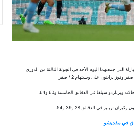
يتي مع مضيفه نيوكاسل 3/3 خلال المباراة التي جمعتهما اليوم الأحد في الجولة الثالثة من الدوري
وبرناردو سيلفا في الدقائق الخامسة و60 و64.
 تريبير في الدقائق 28 و39 و54.
ندق في مقديشو