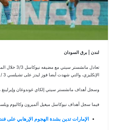
لندن | برق السودان
تعادل مانشستر س
الإنكليزي، والتي شهدت أيضا فوز ليدز على تشيلسي 3 / صفر وفوز برايتون على ويستهام 2 / صفر.
وسجل أهداف مانشستر سيتي إلكاي غوندوغان وإيرلينغ هالاند 
فيما سجل أهداف نيوكاسل ميغيل ألميرون وكاليوم ويلسون وكيران
الإمارات تدين بشدة الهجوم الإرهابي على ف