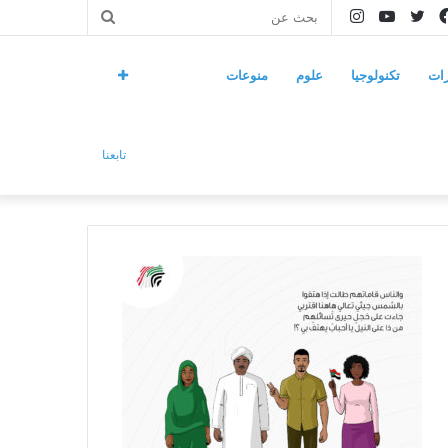
فيسبوك
تويتر
يوتيوب
انستقرام
بحث
عن
ات
تكنولوجيا
علوم
منوعات
تابعنا