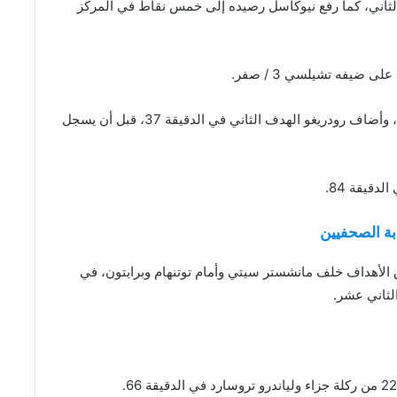
ثاني، كما رفع نيوكاسل رصيده إلى خمس نقاط في المركز
 ضيفه تشيلسي 3 / صفر.
وتقدم ليدز بهدف سجله براندن آرونسون في الدقيقة 33، وأضاف رودريغو الهدف الثاني في الدقيقة 37، قبل أن يسجل
قيقة 84.
بة الصحفيين
 الأهداف خلف مانشستر سيتي وأمام توتنهام وبرايتون، في
لثاني عشر.