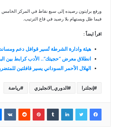
ورفع برايتون رصيده إلى سبع نقاط في المركز الخامس بف
فيما ظل ويستهام بلا رصيد في قاع الترتيب.
اقرأ ايضاً :
هيئة وادارة الشرطة تُسير قوافل دعم ومساندة 
انطلاق معرض “حجيتك”.. الأدب كرابط بين البل
الهلال الأحمر السوداني يسير قافلتين للمتضرري
إنجلترا
الدوري_الانجليزي
رياضة
فيسبوك
تويتر
لينكدإن
بينتيريست