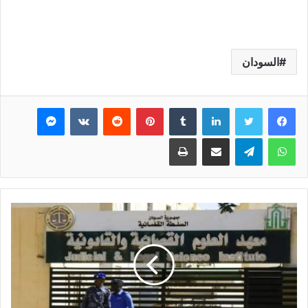
السودان
فيسبوك
تويتر
لينكدإن
بينتيريست
ماسنجر
واتساب
تيلقرام
مشاركة عبر البريد
طباعة