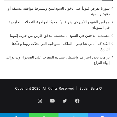
سوريا تفرض قيوداً على دخول السودانيين وتشترط موافقة مسبقة أو
دعوة رسمية
مجلس الشيوخ الأميركي يقر قانونًا جديدًا لمواجهة التدخلات الخارجية
في السودان
معتمدية اللاجئين في السودان تتحسب لتدفق فارين من حرب إثيوبيا
الكنداكة أماني شاخيتي.. الملكة السودانية التي تحدّت روما وخلّدها
التاريخ
ترامب يجدد اعتراف واشنطن بسيادة المغرب على الصحراء ويدعو إلى
إنهاء النزاع
Sudan Barq
© Copyright 2026, All Rights Reserved |
فيسبوك
تويتر
يوتيوب
انستقرام