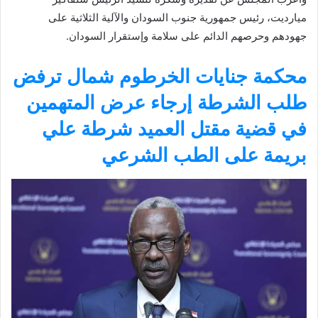
ميارديت، رئيس جمهورية جنوب السودان والآلية الثلاثية على
جهودهم وحرصهم الدائم على سلامة وإستقرار السودان.
محكمة جنايات الخرطوم شمال ترفض
طلب الشرطة إرجاء عرض المتهمين
في قضية مقتل العميد شرطة علي
بريمة على الطب الشرعي