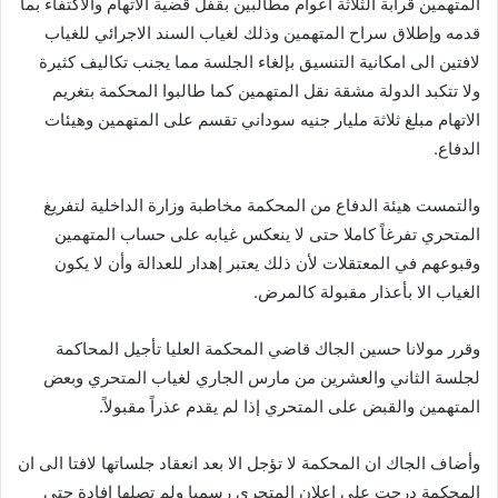
المتهمين قرابة الثلاثة أعوام مطالبين بقفل قضية الاتهام والاكتفاء بما
قدمه وإطلاق سراح المتهمين وذلك لغياب السند الاجرائي للغياب
لافتين الى امكانية التنسيق بإلغاء الجلسة مما يجنب تكاليف كثيرة
ولا تتكبد الدولة مشقة نقل المتهمين كما طالبوا المحكمة بتغريم
الاتهام مبلغ ثلاثة مليار جنيه سوداني تقسم على المتهمين وهيئات
الدفاع.
والتمست هيئة الدفاع من المحكمة مخاطبة وزارة الداخلية لتفريغ
المتحري تفرغاً كاملا حتى لا ينعكس غيابه على حساب المتهمين
وقبوعهم في المعتقلات لأن ذلك يعتبر إهدار للعدالة وأن لا يكون
الغياب الا بأعذار مقبولة كالمرض.
وقرر مولانا حسين الجاك قاضي المحكمة العليا تأجيل المحاكمة
لجلسة الثاني والعشرين من مارس الجاري لغياب المتحري وبعض
المتهمين والقبض على المتحري إذا لم يقدم عذراً مقبولاً.
وأضاف الجاك ان المحكمة لا تؤجل الا بعد انعقاد جلساتها لافتا الى ان
المحكمة درجت على إعلان المتحري رسميا ولم تصلها إفادة حتى