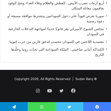
أربع أزمات تضرب الأبيض.. العطش والظلام وغلاء الغذاء وشح الوقود
يفاقمون معاناة السكان
سوريا تفرض قيوداً على دخول السودانيين وتشترط موافقة مسبقة أو
دعوة رسمية
مجلس الشيوخ الأميركي يقر قانونًا جديدًا لمواجهة التدخلات الخارجية
في السودان
معتمدية اللاجئين في السودان تتحسب لتدفق فارين من حرب إثيوبيا
الكنداكة أماني شاخيتي.. الملكة السودانية التي تحدّت روما وخلّدها
التاريخ
Sudan Barq
© Copyright 2026, All Rights Reserved |
فيسبوك
تويتر
يوتيوب
انستقرام