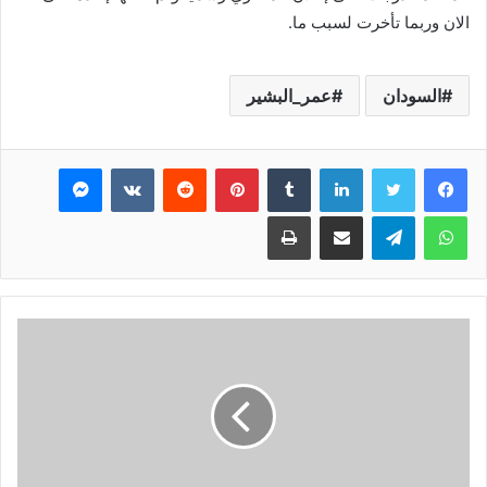
الان وربما تأخرت لسبب ما.
السودان
عمر_البشير
فيسبوك
تويتر
لينكدإن
بينتيريست
ماسنجر
واتساب
تيلقرام
مشاركة عبر البريد
طباعة