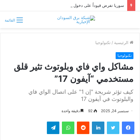
سوريا تفرض قيوداً على دخول السودانيين وتشترط موافقة مسبقة أو دعوة رسمية
القائمة
الرئيسية
/
تكنولوجيا
تكنولوجيا
مشاكل واي فاي وبلوتوث تثير قلق
مستخدمي “آيفون 17”
كيف تؤثر شريحة "إن 1" على اتصال الواي فاي
والبلوتوث في آيفون 17
سبتمبر 24, 2025
92
دقيقة واحدة
فيسبوك
تويتر
لينكدإن
واتساب
تيلقرام