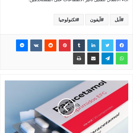
آبل
آيفون
تكنولوجيا
فيسبوك
تويتر
لينكدإن
بينتيريست
ماسنجر
واتساب
تيلقرام
مشاركة عبر البريد
طباعة