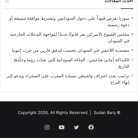
سوريا تفرض قيوداً على دخول السودانيين وتشترط موافقة مسبقة أو
دعوة رسمية
مجلس الشيوخ الأميركي يقر قانونًا جديدًا لمواجهة التدخلات الخارجية
في السودان
معتمدية اللاجئين في السودان تتحسب لتدفق فارين من حرب إثيوبيا
الكنداكة أماني شاخيتي.. الملكة السودانية التي تحدّت روما وخلّدها
التاريخ
ترامب يجدد اعتراف واشنطن بسيادة المغرب على الصحراء ويدعو إلى
إنهاء النزاع
Sudan Barq
© Copyright 2026, All Rights Reserved |
فيسبوك
تويتر
يوتيوب
انستقرام