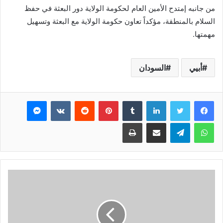
من جانبه إمتدح الأمين العام لحكومة الولاية دور البعثة في حفظ
السلام بالمنطقة، مؤكداً تعاون حكومة الولاية مع البعثة وتسهيل
مهمتها.
أبيي
السودان
فيسبوك
تويتر
لينكدإن
بينتيريست
ماسنجر
واتساب
تيلقرام
مشاركة عبر البريد
طباعة