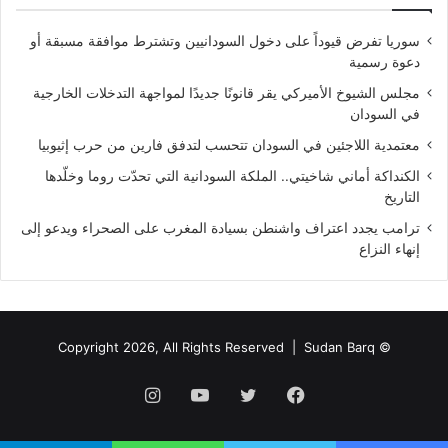
سوريا تفرض قيوداً على دخول السودانيين وتشترط موافقة مسبقة أو
دعوة رسمية
مجلس الشيوخ الأميركي يقر قانونًا جديدًا لمواجهة التدخلات الخارجية
في السودان
معتمدية اللاجئين في السودان تتحسب لتدفق فارين من حرب إثيوبيا
الكنداكة أماني شاخيتي.. الملكة السودانية التي تحدّت روما وخلّدها
التاريخ
ترامب يجدد اعتراف واشنطن بسيادة المغرب على الصحراء ويدعو إلى
إنهاء النزاع
Sudan Barq
© Copyright 2026, All Rights Reserved |
فيسبوك
تويتر
يوتيوب
انستقرام