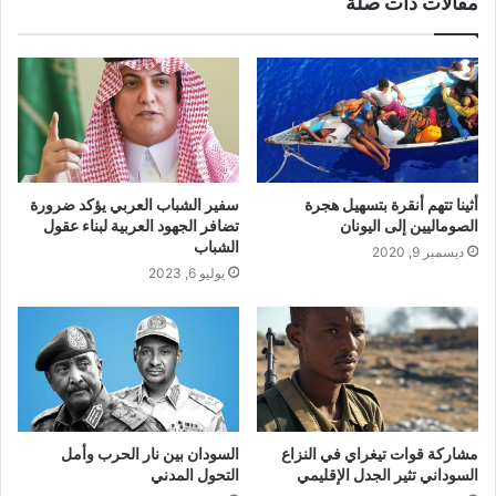
مقالات ذات صلة
أثينا تتهم أنقرة بتسهيل هجرة
سفير الشباب العربي يؤكد ضرورة
الصوماليين إلى اليونان
تضافر الجهود العربية لبناء عقول
الشباب
ديسمبر 9, 2020
يوليو 6, 2023
مشاركة قوات تيغراي في النزاع
السودان بين نار الحرب وأمل
السوداني تثير الجدل الإقليمي
التحول المدني