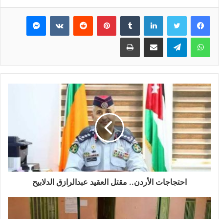
فيسبوك
تويتر
لينكدإن
بينتيريست
ماسنجر
واتساب
تيلقرام
مشاركة عبر البريد
طباعة
احتجاجات الأردن.. مقتل العقيد عبدالرازق الدلابيح