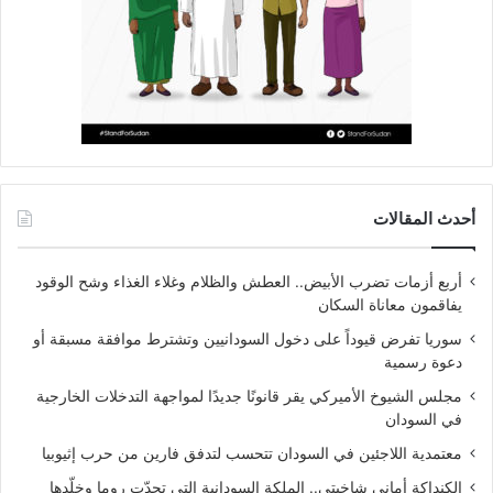
أحدث المقالات
أربع أزمات تضرب الأبيض.. العطش والظلام وغلاء الغذاء وشح الوقود
يفاقمون معاناة السكان
سوريا تفرض قيوداً على دخول السودانيين وتشترط موافقة مسبقة أو
دعوة رسمية
مجلس الشيوخ الأميركي يقر قانونًا جديدًا لمواجهة التدخلات الخارجية
في السودان
معتمدية اللاجئين في السودان تتحسب لتدفق فارين من حرب إثيوبيا
الكنداكة أماني شاخيتي.. الملكة السودانية التي تحدّت روما وخلّدها