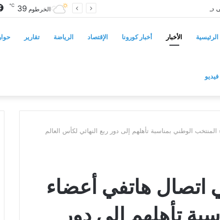
℃
39
سوريا تفرض قيوداً على دخول السودانيين وتشترط موافقة مسبقة أو دعوة رسمية
الخرطوم
الرئيسية
الأخبار
أخبار كورونا
الإقتصاد
الرياضة
تقارير
حوار
فيديو
لمنتخب الوطني بمناسبة تأهلهم إلى دور ربع النهائي لكأس العالم
 اتصال هاتفي أعضاء
بة تأهلهم إلى دور