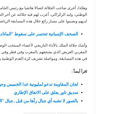
وهكذا، أجرى صاحب الجلالة اتصالا هاتفيا مع رئيس الجام
الوطني، وليد الركراكي، أعرب لهم فيه جلالته عن أحر الت
لديهم وبصموا على مسار رائع خلال هذه المسابقة الرياضي
الصحف الإسبانية تتحسر على سقوط “الماتادو
وأشاد جلالة الملك بالأداء التاريخي لأعضاء المنتخب ا
المغربي العريض الذي يشجعهم بالمغرب وفي قطر وفي جميع
في هذه المسابقة، ومواصلة تشريف كرة القدم الوطنية ور
اقرأ أيضاً :
لجان المقاومة تدعو لمليونية غدا الخميس وجه
صديق تاور يعلق على الاتفاق الإطاري
بالصور لا تشبه أي جبال رآها من قبل..جبال “ا