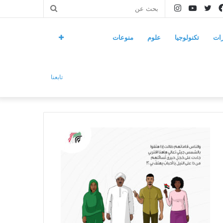
فيسبوك
تويتر
يوتيوب
انستقرام
بحث
عن
ات
تكنولوجيا
علوم
منوعات
تابعنا