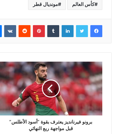
كأس العالم
مونديال قطر
فيسبوك
تويتر
لينكدإن
بينتيريست
برونو فيرنانديز يعترف بقوة “أسود الأطلس”
قبل مواجهة ربع النهائي