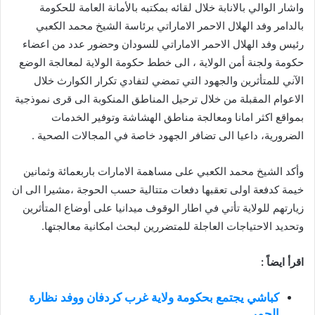
واشار الوالي بالانابة خلال لقائه بمكتبه بالأمانة العامة للحكومة
بالدامر وفد الهلال الاحمر الاماراتي برئاسة الشيخ محمد الكعبي
رئيس وفد الهلال الاحمر الاماراتي للسودان وحضور عدد من اعضاء
حكومة ولجنة أمن الولاية ، الى خطط حكومة الولاية لمعالجة الوضع
الآني للمتأثرين والجهود التي تمضي لتفادي تكرار الكوارث خلال
الاعوام المقبلة من خلال ترحيل المناطق المنكوبة الى قرى نموذجية
بمواقع اكثر امانا ومعالجة مناطق الهشاشة وتوفير الخدمات
الضرورية، داعيا الى تضافر الجهود خاصة في المجالات الصحية .
وأكد الشيخ محمد الكعبي على مساهمة الامارات باربعمائة وثمانين
خيمة كدفعة اولى تعقبها دفعات متتالية حسب الحوجة ،مشيرا الى ان
زيارتهم للولاية تأتي في اطار الوقوف ميدانيا على أوضاع المتأثرين
وتحديد الاحتياجات العاجلة للمتضررين لبحث امكانية معالجتها.
اقرأ ايضاً :
كباشي يجتمع بحكومة ولاية غرب كردفان ووفد نظارة
الحمر