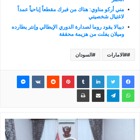
مني أركو مناوي: هناك من فبرك مقطعاً إباحياً عمداً
لاغتيال شخصيتي
ديبالا يقود روما لصدارة الدوري الإيطالي وإنتر يطارده
وميلان يفلت من هزيمة محققة
#الامارات
السودان
فيسبوك
تويتر
لينكدإن
بينتيريست
ماسنجر
واتساب
تيلقرام
مشاركة عبر البريد
طباعة