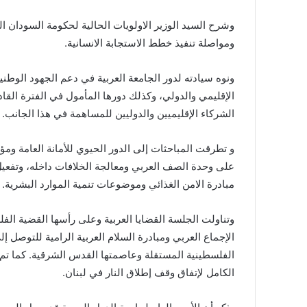
وشرح السيد الوزير الاولويات الحالية لحكومة السودان ا
ومواصلة تنفيذ خطط الاستجابة الانسانية.
ونوه سيادته لدور الجامعة العربية في دعم الجھود الوطن
الإقليمي والدولي، وكذلك دورھا المأمول في الفترة الق
الشركاء الإقليميين والدوليين للمساھمة في ھذا الجانب.
و تطرقت المباحثات إلى الدور الحيوي للأمانة العامة ومؤ
على وحدة الصف العربي ومعالجة الخلافات داخله، وتفعي
مبادرة الامن الغذائي وموضوعات تنمية الموارد البشرية.
وتناولت الجلسة القضايا العربية وعلى رأسھا القضية الف
الإجماع العربي ومبادرة السلام العربية الرامية للتوصل إ
الفلسطينية المستقلة وعاصمتھا القدس الشرقية. كما تم ا
الكامل لإتفاق وقف إطلاق النار في لبنان.