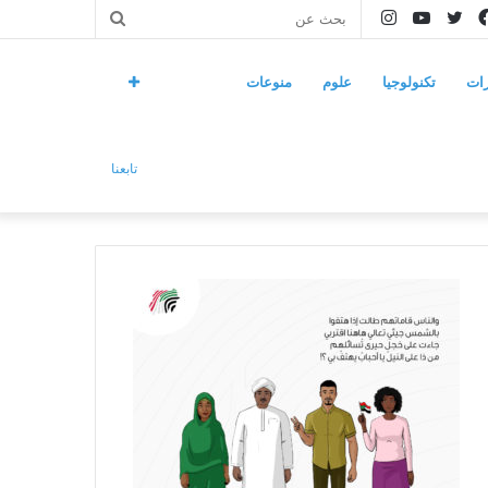
فيسبوك
تويتر
يوتيوب
انستقرام
بحث
عن
ات
تكنولوجيا
علوم
منوعات
تابعنا