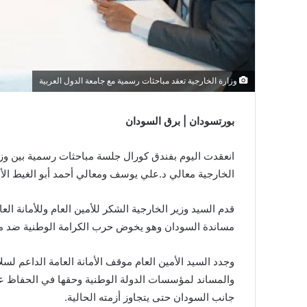
وزارة الخارجية تعقد مباحثات رسمية مع جامعة الدول العربية
بورتسودان | برق السودان
انعقدت اليوم بفندق كورال جلسة مباحثات رسمية بين وزرا
الخارجية معالي د.علي يوسف ومعالي أحمد أبو الغيط الأم
قدم السيد وزير الخارجية الشكر للأمين العام وللأمانة ال
مساندة السودان وھو يخوض حرب الكرامة الوطنية ضد مليش
وجدد السيد الأمين العام موقف الأمانة العامة الداعم لس
والمساند لمؤسسات الدولة الوطنية وحقھا في الحفاظ عل
جانب السودان حتى يتجاوز أزمته الحالية.