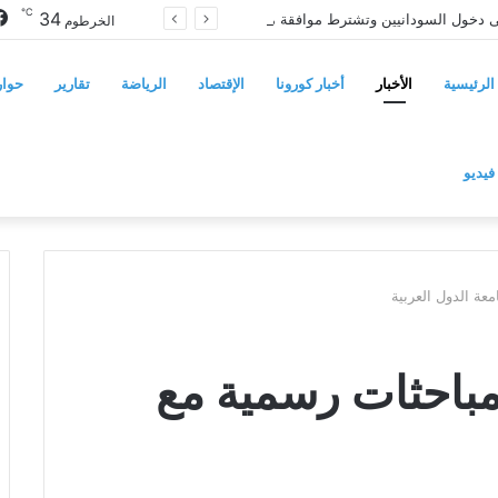
℃
34
سوريا تفرض قيوداً على دخول السودانيين وتشترط موافقة مسبقة أو دعوة رسمية
الخرطوم
الرئيسية
الأخبار
أخبار كورونا
الإقتصاد
الرياضة
تقارير
حوار
فيديو
عة الدول العربية
 مباحثات رسمية مع