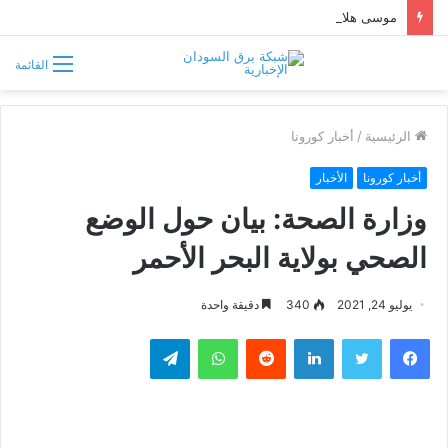
موسى هلال يصف قبائل دارفور وكردفان بـ«الوافدة وغير السودانية»
القائمة
الرئيسية
/
أخبار كورونا
أخبار كورونا
الأخبار
وزارة الصحة: بيان حول الوضع
الصحي بولاية البحر الأحمر
يوليو 24, 2021
340
دقيقة واحدة
فيسبوك
تويتر
لينكدإن
واتساب
تيلقرام