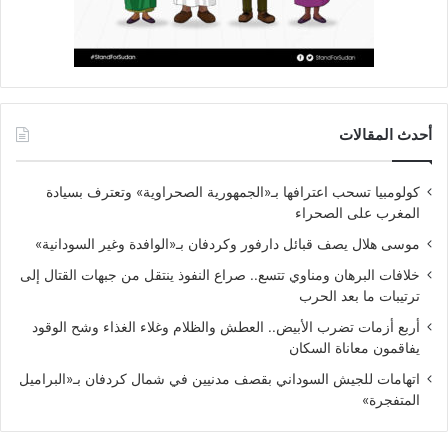
أحدث المقالات
كولومبيا تسحب اعترافها بـ«الجمهورية الصحراوية» وتعترف بسيادة
المغرب على الصحراء
موسى هلال يصف قبائل دارفور وكردفان بـ«الوافدة وغير السودانية»
خلافات البرهان ومناوي تتسع.. صراع النفوذ ينتقل من جبهات القتال إلى
ترتيبات ما بعد الحرب
أربع أزمات تضرب الأبيض.. العطش والظلام وغلاء الغذاء وشح الوقود
يفاقمون معاناة السكان
اتهامات للجيش السوداني بقصف مدنيين في شمال كردفان بـ«البراميل
المتفجرة»