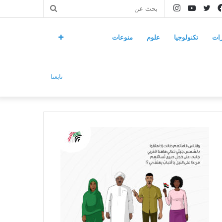
فيسبوك
تويتر
يوتيوب
انستقرام
بحث
عن
ات
تكنولوجيا
علوم
منوعات
تابعنا