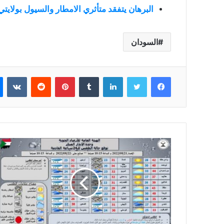
البرهان يتفقد متأثري الامطار والسيول بولايتي
السودان
فيسبوك
تويتر
لينكدإن
بينتيريست