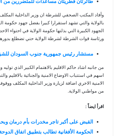
طائرتان قطريتان مساعدات للمتضررين من ال
وأفاد المكتب الصحفي للشرطة ان وزير الداخلية المكلف 
بالولاية والتي تشهد استقرارا كبيرا بفضل جهود حكومة الولا
الجهود الكبيرة التي بذلتها حكومة الولاية في احتواء الاح
ورئاسة قوات الشرطة لشرطة الولاية حتي تضطلع بدورها كا
مستشار رئيس جمهورية جنوب السودان للشؤون 
من جانبه اشاد حاكم الاقليم بالاهتمام الكبير الذي توليه 
اسهم في استتباب الاوضاع الامنية والجنائية بالاقليم والت
الامنية الاخري اضافة لزيارة وزير الداخلية المكلف ووقوفه
من مواطني الولاية.
اقرأ ايضاً :
القبض على أكبر تاجر مخدرات بأم درمان وبحوزته 5000 رأس (
الحكومة الأفغانية تطالب بتطبيق اتفاق الدوح