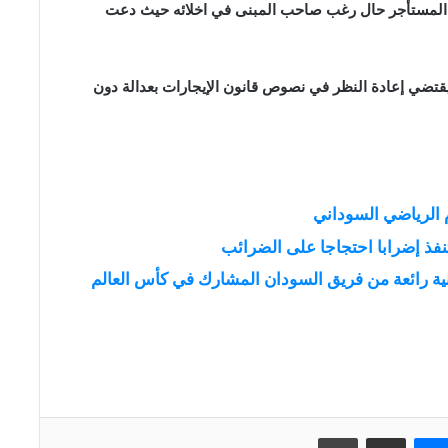
فترة حكم تمتد 7 سنوات لصالح المستأجر حال رغب صاحب المبنى في اخلائه حيث دعت
 يقتضي إعادة النظر في نصوص قانون الإيجارات بعدالة دون
م الرياضي السوداني
فذ إضرابا احتجاجا على الضرائب
ية رائعة من فريق السودان المشارك في كأس العالم
ماسنجر
مشاركة عبر البريد
طباعة