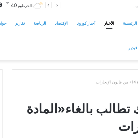
℃
40
سوريا تفرض قيوداً على دخول السودانيين وتشترط موافقة مسبقة أو دعوة رسمية
الخرطوم
الرئيسية
الأخبار
أخبار كورونا
الإقتصاد
الرياضة
تقارير
حوار
فيديو
ت
 تطالب بالغاء«المادة