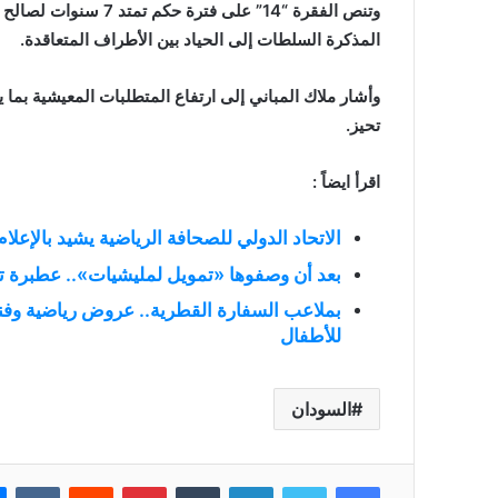
وتنص الفقرة “14” على 
المذكرة السلطات إلى الحياد بين الأطراف المتعاقدة.
وأشار ملاك المباني إلى ارتفاع المتطلبات المعيشية بما
تحيز.
اقرأ ايضاً :
الاتحاد الدولي للصحافة الرياضية يشيد بالإعلا
بعد أن وصفوها «تمويل لمليشيات».. عطبرة تن
بملاعب السفارة القطرية.. عروض رياضية وفن
للأطفال
السودان
فيسبوك
تويتر
لينكدإن
بينتيريست