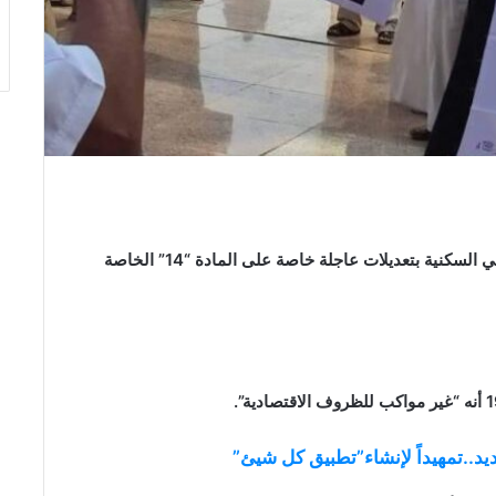
طالبت وقفة احتجاجية لتجمع متضرري قانون إيجار المباني السكنية بتعديلات عاجلة خاصة على المادة “14” الخاصة
د..تمهيداً لإنشاء”تطبيق كل شيئ”