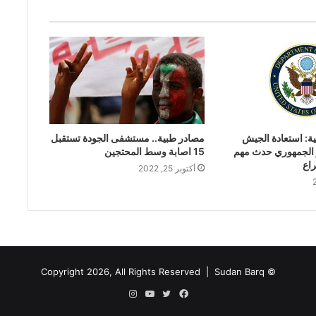
ية: استعادة الجيش
مصادر طبية.. مستشفى الجودة تستقبل
 الجمهوري حدث مهم
15 اصابة وسط المحتجين
اع
أكتوبر 25, 2022
Sudan Barq
© Copyright 2026, All Rights Reserved |
فيسبوك
تويتر
يوتيوب
انستقرام