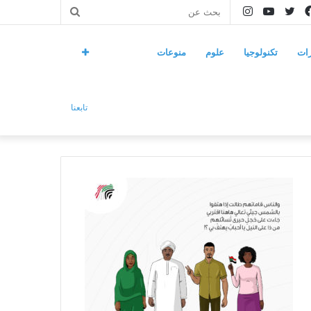
فيسبوك
تويتر
يوتيوب
انستقرام
بحث
عن
ات
تكنولوجيا
علوم
منوعات
تابعنا