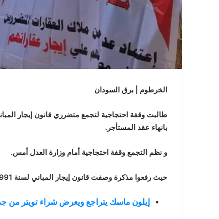
الخرطوم | برق السودان
بانهاء عقد المستأجر.
و نظم التجمع وقفة احتجاجية أمام وزارة العدل أمس.
حيث رفعوا مذكرة وصفت قانون إيجار المباني لسنة 1991 أنه “غير مواكب للظروف الاقتصادية”.
إيلون ماسك يتراجع ويعرض شراء تويتر من جدي