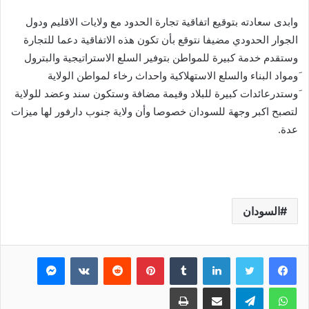
وابدى سعادته بتوقيع اتفاقية تجارة الحدود مع ولايات الاقليم ودول
الجوار الحدودي مضيفا نتوقع بأن تكون هذه الاتفاقية دعما للتجارة
وستقدم خدمة كبيرة للمواطن بتوفير السلع الاستراتيجية والبترول
َومواد البناء والسلع الاستهلاكية واحداث رخاء لمواطن الولاية
َوستدرعائدات كبيرة للبلاد وقيمة مضافة وستكون سند وعضد للولاية
لتصبح اكبر وجهة للسودان خصوصا وأن ولاية جنوب دارفور لها ميزات
عدة.
السودان
فيسبوك
تويتر
لينكدإن
بينتيريست
ماسنجر
واتساب
تيلقرام
مشاركة عبر البريد
طباعة