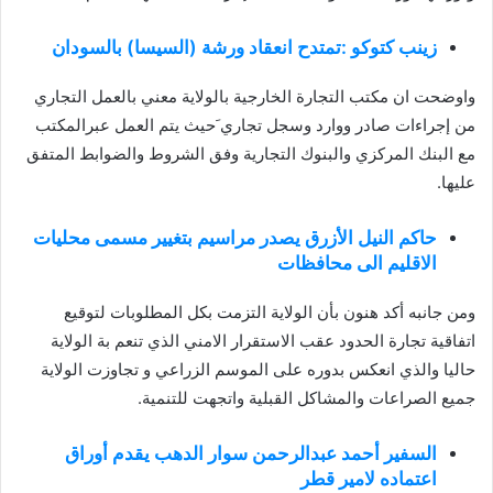
زينب كتوكو :تمتدح انعقاد ورشة (السيسا) بالسودان
واوضحت ان مكتب التجارة الخارجية بالولاية معني بالعمل التجاري
من إجراءات صادر ووارد وسجل تجاري َحيث يتم العمل عبرالمكتب
مع البنك المركزي والبنوك التجارية وفق الشروط والضوابط المتفق
عليها.
حاكم النيل الأزرق يصدر مراسيم بتغيير مسمى محليات
الاقليم الى محافظات
ومن جانبه أكد هنون بأن الولاية التزمت بكل المطلوبات لتوقيع
اتفاقية تجارة الحدود عقب الاستقرار الامني الذي تنعم بة الولاية
حاليا والذي انعكس بدوره على الموسم الزراعي و تجاوزت الولاية
جميع الصراعات والمشاكل القبلية واتجهت للتنمية.
السفير أحمد عبدالرحمن سوار الدهب يقدم أوراق
اعتماده لامير قطر