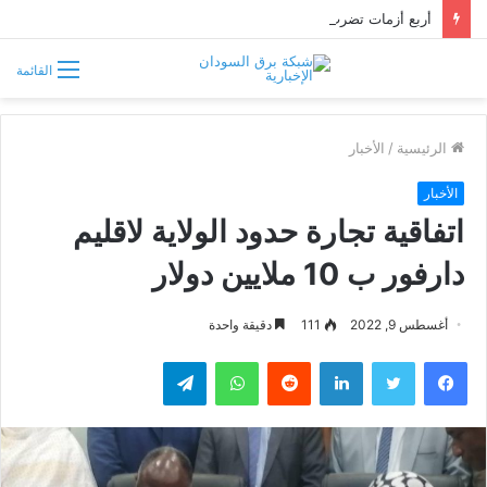
أربع أزمات تضرب الأبيض.. العطش والظلام وغلاء الغذاء وشح الوقود يفاقمون معاناة السكان
القائمة
الرئيسية
/
الأخبار
الأخبار
اتفاقية تجارة حدود الولاية لاقليم
دارفور ب 10 ملايين دولار
أغسطس 9, 2022
111
دقيقة واحدة
فيسبوك
تويتر
لينكدإن
واتساب
تيلقرام