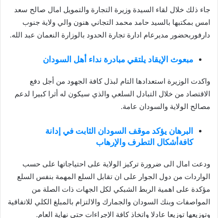
جاء ذلك خلال لقاء السيدة وزيرة التجارة والتمويل امال صالح سعد
امس بمكتبها بالسيد حامد محمد التجاني هنون والي ولاية جنوب
دارفوربحضور مديرعام ادارة تجارة الحدود بالوزارة النعمان عبد الله.
مبعوث الإيقاد يلتقي مبادرة نداء أهل السودان
واكدت الوزيرة استعدادها التام لبذل كافة الجهود من أجل دفع
الاقتصاد من خلال التبادل السلعي والذي سيكون له أثرا كبيرا لدعم
مصالح الولاية والسودان عامة.
البرهان يؤكد موقف السودان الثابت في إدانة
كافةأشكال التطرف والإرهاب
ودعت امال الى ضرورة تركيز الولاية على احتياجاتها على حسب
الواردات من دول الجوار على ان تقابل السلع المهمة بنفس السلع
مؤكدة على اهمية الربط الشبكي لكل الجهات ذات الصلة من
المواصفات وبنك السودان والجمارك والالتزام بالمبلغ الكلي للاتفاقية
وتوزيعها توزيعا عادلا واتخاذ كافة الإجراءات حتى نهاية العام.