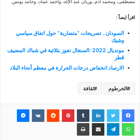
مصطفى، ومحمد آدم، وريان عبد الإله، وأحمد عماد، وحامد يونس.
اقرأ ايضاً :
السودان.. تصريحات “متضاربة” حول اتفاق سياسي
وشيك
مونديال 2022 :السنغال تفوز بثلاثية في شباك المضيف
قطر
الارصاد:انخفاض درجات الحرارة في معظم أنحاء البلاد
الخرطوم
ثقافة
فيسبوك
تويتر
لينكدإن
بينتيريست
ماسنجر
واتساب
تيلقرام
مشاركة عبر البريد
طباعة