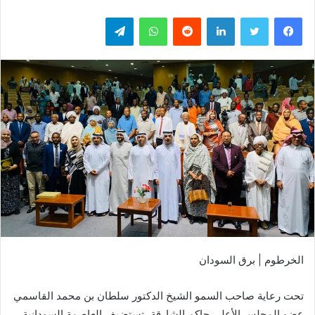
فيسبوك
تويتر
لينكدإن
واتساب
تيلقرام
الخرطوم | برق السودان
تحت رعاية صاحب السمو الشيخ الدكتور سلطان بن محمد القاسمي
عضو المجلس الأعلى حاكم الشارقة، تستضيف العاصمة السودانية