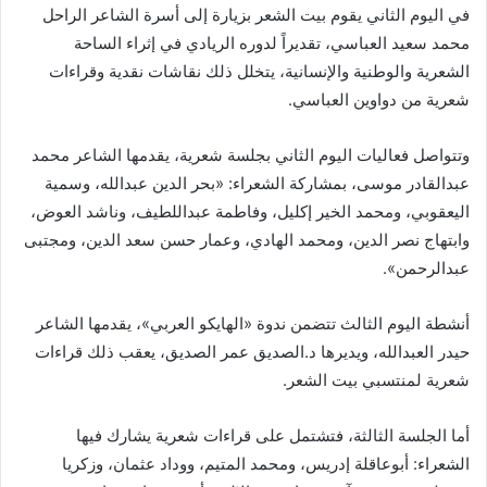
في اليوم الثاني يقوم بيت الشعر بزيارة إلى أسرة الشاعر الراحل
محمد سعيد العباسي، تقديراً لدوره الريادي في إثراء الساحة
الشعرية والوطنية والإنسانية، يتخلل ذلك نقاشات نقدية وقراءات
شعرية من دواوين العباسي.
وتتواصل فعاليات اليوم الثاني بجلسة شعرية، يقدمها الشاعر محمد
عبدالقادر موسى، بمشاركة الشعراء: «بحر الدين عبدالله، وسمية
اليعقوبي، ومحمد الخير إكليل، وفاطمة عبداللطيف، وناشد العوض،
وابتهاج نصر الدين، ومحمد الهادي، وعمار حسن سعد الدين، ومجتبى
عبدالرحمن».
أنشطة اليوم الثالث تتضمن ندوة «الهايكو العربي»، يقدمها الشاعر
حيدر العبدالله، ويديرها د.الصديق عمر الصديق، يعقب ذلك قراءات
شعرية لمنتسبي بيت الشعر.
أما الجلسة الثالثة، فتشتمل على قراءات شعرية يشارك فيها
الشعراء: أبوعاقلة إدريس، ومحمد المتيم، ووداد عثمان، وزكريا