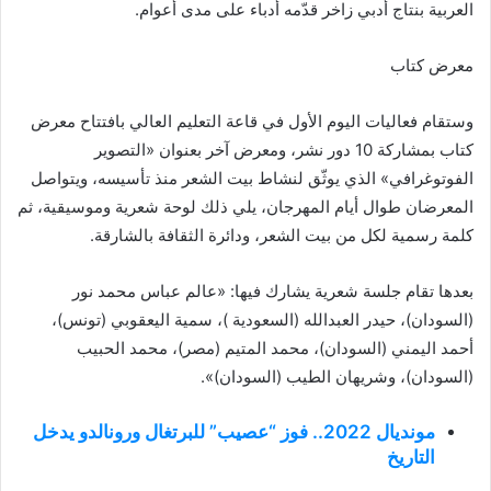
العربية بنتاج أدبي زاخر قدّمه أدباء على مدى أعوام.
معرض كتاب
وستقام فعاليات اليوم الأول في قاعة التعليم العالي بافتتاح معرض
كتاب بمشاركة 10 دور نشر، ومعرض آخر بعنوان «التصوير
الفوتوغرافي» الذي يوثّق لنشاط بيت الشعر منذ تأسيسه، ويتواصل
المعرضان طوال أيام المهرجان، يلي ذلك لوحة شعرية وموسيقية، ثم
كلمة رسمية لكل من بيت الشعر، ودائرة الثقافة بالشارقة.
بعدها تقام جلسة شعرية يشارك فيها: «عالم عباس محمد نور
(السودان)، حيدر العبدالله (السعودية )، سمية اليعقوبي (تونس)،
أحمد اليمني (السودان)، محمد المتيم (مصر)، محمد الحبيب
(السودان)، وشريهان الطيب (السودان)».
مونديال 2022.. فوز “عصيب” للبرتغال ورونالدو يدخل
التاريخ