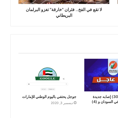
لا تقع في الفخ.. فئران "خارقة" تغزو البرلمان
البريطاني
عاجل | تسجيل (30) إصابه جديدة
جوجل يحتفي باليوم الوطني للإمارات
بفيروس ‎كورونا في السودان و (4)
ديسمبر 3, 2020