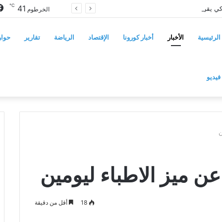
℃
41
مجلس الشيوخ الأميركي يقر قانونًا جديدًا لمواجهة التدخلات الخارجية في السودان
الخرطوم
الرئيسية
الأخبار
أخبار كورونا
الإقتصاد
الرياضة
تقارير
حوار
فيديو
ن
عن ميز الاطباء ليومين
18
أقل من دقيقة