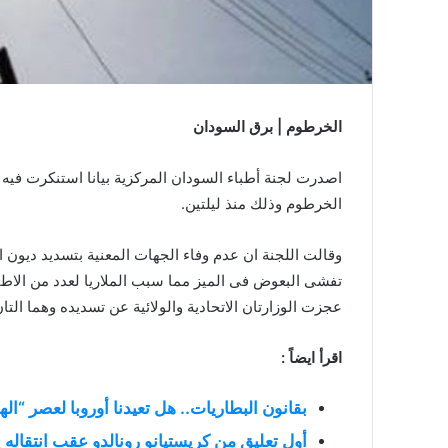
الخرطوم | برق السودان
اصدرت لجنة أطباء السودان المركزية بيانا استنكرت فيه ان
الخرطوم وذلك منذ ليلتين.
وقالت اللجنة ان عدم وفاء الجهات المعنية بتسديد ديون ا
عجزت الوزارتان الاتحادية والولائية عن تسديده وهما الت
اقرأ ايضاً :
بقانون البطاريات.. هل تعيدنا أوروبا لعصر “اله
أول تعليق من كريستيانو رونالدو عقب انتقاله 