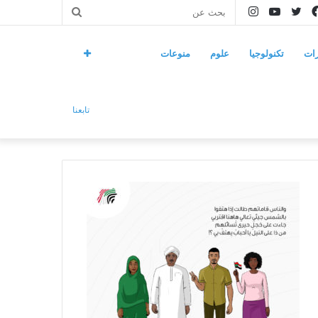
فيسبوك
تويتر
يوتيوب
انستقرام
بحث
عن
ات
تكنولوجيا
علوم
منوعات
تابعنا