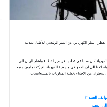
قطاع التيار الكهربائي عن الميز الرئيسي للأطباء بمدينة
لكهرباء كان سببا فى قطعها عن ميز الاطباء واشار البيان الى
تفشى البعوض فى الميز مما سبب الملاريا لعدد من الاطباء لافتا الى ان العجز فى مديونية الكهرباء بلغ (١٢) مليون جنيه
ان تنتظران من الأطباء تغطية المناوبات بالمستشفيات.
واتف الغبية”؟
إلى النصر