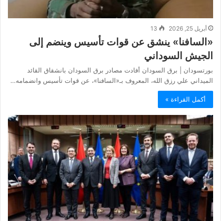
أبريل 25, 2026
13
«السافنا» ينشق عن قوات تأسيس وينضم إلى
الجيش السوداني
بورتسودان | برق السودان أفادت مصادر برق السودان بانشقاق القائد
الميداني علي رزق الله، المعروف بـ«السافنا»، عن قوات تأسيس وانضمامه…
أكمل القراءة »