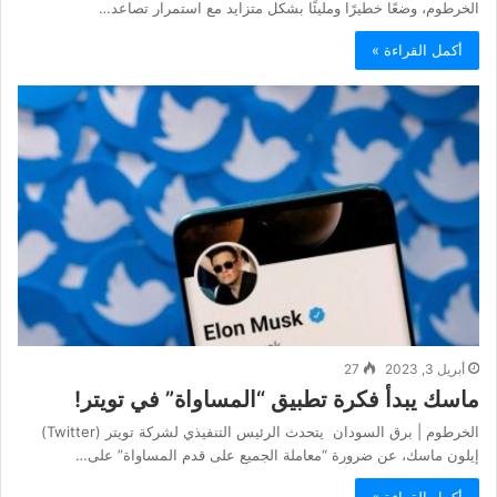
الخرطوم، وضعًا خطيرًا ومليئًا بشكل متزايد مع استمرار تصاعد…
أكمل القراءة »
أبريل 3, 2023
27
ماسك يبدأ فكرة تطبيق “المساواة” في تويتر!
الخرطوم | برق السودان يتحدث الرئيس التنفيذي لشركة تويتر (Twitter)
إيلون ماسك، عن ضرورة “معاملة الجميع على قدم المساواة” على…
أكمل القراءة »