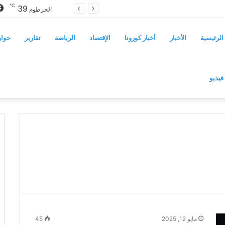
℃
39
مجلس الشيوخ الأميركي يقر قانونًا جديدًا لمواجهة التدخلات الخارجية في السودان
الخرطوم
الرئيسية
الأخبار
أخبار كورونا
الإقتصاد
الرياضة
تقارير
حوار
فيديو
مايو 12, 2025
45