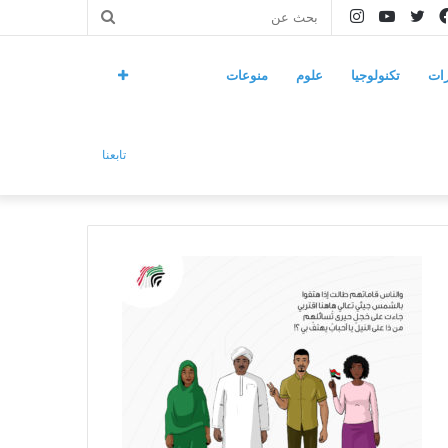
فيسبوك
تويتر
يوتيوب
انستقرام
بحث
عن
ات
تكنولوجيا
علوم
منوعات
تابعنا