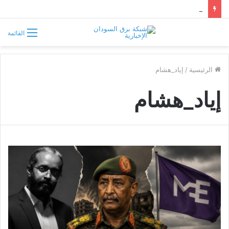
موسى هلال يصف قبائل دارفور وكردفان بـ«الوافدة وغير السودانية»
القائمة
الرئيسية
/
إياد_هشام
إياد_هشام