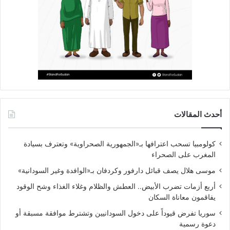
أحدث المقالات
كولومبيا تسحب اعترافها بـ«الجمهورية الصحراوية» وتعترف بسيادة
المغرب على الصحراء
موسى هلال يصف قبائل دارفور وكردفان بـ«الوافدة وغير السودانية»
أربع أزمات تضرب الأبيض.. العطش والظلام وغلاء الغذاء وشح الوقود
يفاقمون معاناة السكان
سوريا تفرض قيوداً على دخول السودانيين وتشترط موافقة مسبقة أو
دعوة رسمية