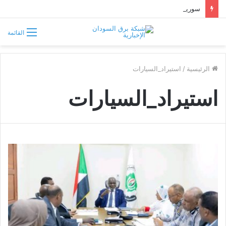
سوريا تفرض قيوداً على دخول السودانيين وتشترط موافقة مسبقة أو دعوة رسمية
القائمة
الرئيسية
/
استيراد_السيارات
استيراد_السيارات