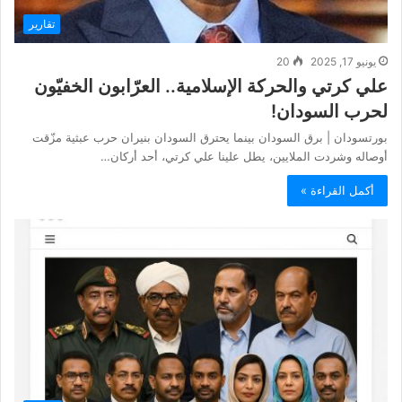
تقارير
يونيو 17, 2025
20
علي كرتي والحركة الإسلامية.. العرّابون الخفيّون
لحرب السودان!
بورتسودان | برق السودان بينما يحترق السودان بنيران حرب عبثية مزّقت
أوصاله وشردت الملايين، يطل علينا علي كرتي، أحد أركان…
أكمل القراءة »