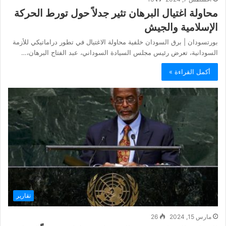
محاولة اغتيال البرهان تثير جدلاً حول تورط الحركة
الإسلامية والجيش
بورتسودان | برق السودان خلفية محاولة الاغتيال في تطور دراماتيكي للأزمة
السودانية، تعرض رئيس مجلس السيادة السوداني، عبد الفتاح البرهان،…
أكمل القراءة »
تقارير
مارس 15, 2024
26