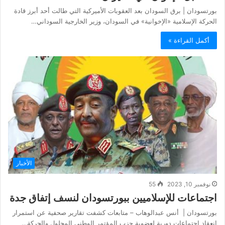
بورتسودان | برق السودان بعد العقوبات الأميركية التي طالت أحد أبرز قادة
الحركة الإسلامية «الإخوانية» في السودان، وزير الخارجية السوداني…
أكمل القراءة »
الأخبار
نوفمبر 10, 2023
55
اجتماعات للإسلاميين ببورتسودان لنسف إتفاق جدة
‏بورتسودان | أنس عبدالوهاب – متابعات ‏كشفت تقارير صحفية عن استمرار
انعقاد اجتماعاتٍ دورية لعضويةِ حزب المؤتمر الوطني المحلول والحركة…