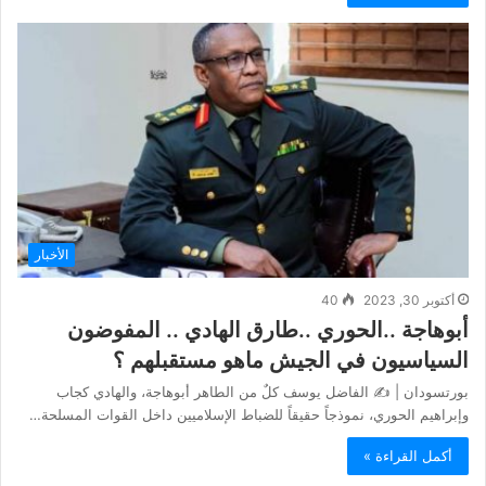
الأخبار
أكتوبر 30, 2023
40
‏أبوهاجة ..الحوري ..طارق الهادي .. المفوضون
السياسيون في الجيش ماهو مستقبلهم ؟
‏بورتسودان | ✍️ الفاضل يوسف ‏كلٌ من الطاهر أبوهاجة، والهادي كجاب
وإبراهيم الحوري، نموذجاً حقيقاً للضباط الإسلاميين داخل القوات المسلحة…
أكمل القراءة »