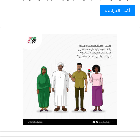
أحدث المقالات
موسى هلال يصف قبائل دارفور وكردفان بـ«الوافدة وغير السودانية»
أربع أزمات تضرب الأبيض.. العطش والظلام وغلاء الغذاء وشح الوقود
يفاقمون معاناة السكان
سوريا تفرض قيوداً على دخول السودانيين وتشترط موافقة مسبقة أو
دعوة رسمية
مجلس الشيوخ الأميركي يقر قانونًا جديدًا لمواجهة التدخلات الخارجية
في السودان
معتمدية اللاجئين في السودان تتحسب لتدفق فارين من حرب إثيوبيا
Sudan Barq
© Copyright 2026, All Rights Reserved |
فيسبوك
تويتر
يوتيوب
انستقرام