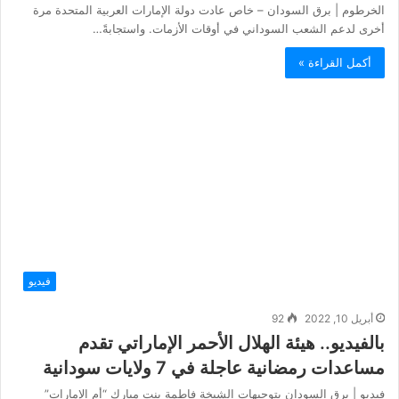
الخرطوم | برق السودان – خاص عادت دولة الإمارات العربية المتحدة مرة
أخرى لدعم الشعب السوداني في أوقات الأزمات. واستجابةً…
أكمل القراءة »
فيديو
أبريل 10, 2022
92
بالفيديو.. هيئة الهلال الأحمر الإماراتي تقدم
مساعدات رمضانية عاجلة في 7 ولايات سودانية
فيديو | برق السودان بتوجيهات الشيخة فاطمة بنت مبارك “أم الإمارات”
ومتابعة الشيخ حمدان بن زايد.. هيئة الهلال الأحمر الإماراتي…
أكمل القراءة »
الأخبار
أكتوبر 17, 2021
323
الإمارات تؤكد مواصلة دعم المرحلة الإنتقالية في
السودان
الخرطوم | برق السودان أكدت دولة الإمارات العربية المتحدة بإستمرار دعمها
المتواصل للمرحلة الإنتقالية في السودان، وتضامنها بشكل كامل مع…