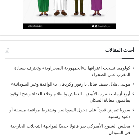
أحدث المقالات
كولومبيا تسحب اعترافها بـ«الجمهورية الصحراوية» وتعترف بسيادة
المغرب على الصحراء
موسى هلال يصف قبائل دارفور وكردفان بـ«الوافدة وغير السودانية»
أربع أزمات تضرب الأبيض.. العطش والظلام وغلاء الغذاء وشح الوقود
يفاقمون معاناة السكان
سوريا تفرض قيوداً على دخول السودانيين وتشترط موافقة مسبقة أو
دعوة رسمية
مجلس الشيوخ الأميركي يقر قانونًا جديدًا لمواجهة التدخلات الخارجية
في السودان