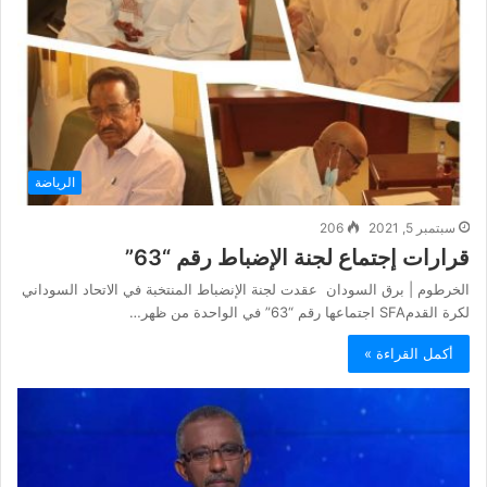
الرياضة
سبتمبر 5, 2021
206
قرارات إجتماع لجنة الإضباط رقم “63”
الخرطوم | برق السودان عقدت لجنة الإنضباط المنتخبة في الاتحاد السوداني
لكرة القدمSFA اجتماعها رقم “63” في الواحدة من ظهر…
أكمل القراءة »