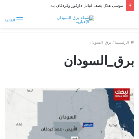
موسى هلال يصف قبائل دارفور وكردفان بـ«الوافدة وغير السودانية»
القائمة
الرئيسية
/
برق_السودان
برق_السودان