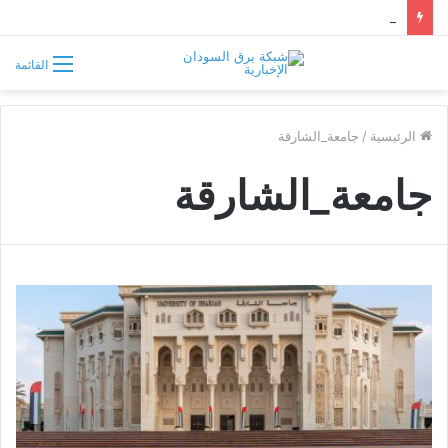
موسى هلال يصف قبائل دارفور وكردفان بـ«الوافدة وغير السودانية»
القائمة
الرئيسية
/
جامعة_الشارقة
جامعة_الشارقة