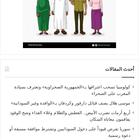
أحدث المقالات
كولومبيا تسحب اعترافها بـ«الجمهورية الصحراوية» وتعترف بسيادة
المغرب على الصحراء
موسى هلال يصف قبائل دارفور وكردفان بـ«الوافدة وغير السودانية»
أربع أزمات تضرب الأبيض.. العطش والظلام وغلاء الغذاء وشح الوقود
يفاقمون معاناة السكان
سوريا تفرض قيوداً على دخول السودانيين وتشترط موافقة مسبقة أو
دعوة رسمية