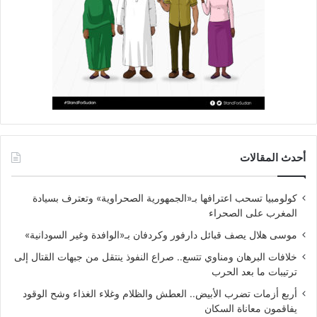
أحدث المقالات
كولومبيا تسحب اعترافها بـ«الجمهورية الصحراوية» وتعترف بسيادة
المغرب على الصحراء
موسى هلال يصف قبائل دارفور وكردفان بـ«الوافدة وغير السودانية»
خلافات البرهان ومناوي تتسع.. صراع النفوذ ينتقل من جبهات القتال إلى
ترتيبات ما بعد الحرب
أربع أزمات تضرب الأبيض.. العطش والظلام وغلاء الغذاء وشح الوقود
يفاقمون معاناة السكان