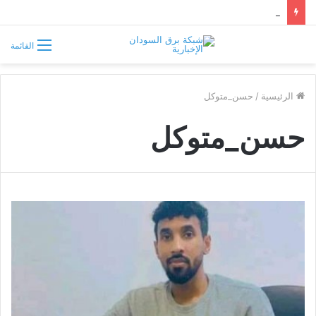
موسى هلال يصف قبائل دارفور وكردفان بـ«الوافدة وغير السودانية»
القائمة
الرئيسية
/
حسن_متوكل
حسن_متوكل