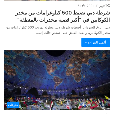
أكتوبر 11, 2021
151
شرطة دبي تضبط 500 كيلوغرامات من مخدر
الكوكايين في “أكبر قضية مخدرات بالمنطقة”
دبي | برق السودان أحبطت شرطة دبي محاولة تهريب 500 كيلوغرامات من
مخدر الكوكايين، وألقت القبض على شخص قالت إنه…
أكمل القراءة »
منوعات