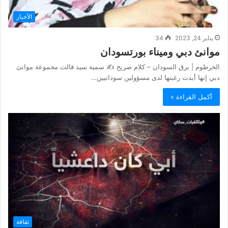
الأخبار
يناير 24, 2023
34
موانئ دبي وميناء بورتسودان
الخرطوم | برق السودان – كلام صريح ✍️ سمية سيد قالت مجموعة موانئ
دبي إنها أبدت رغبتها لدى مسؤولين سودانيين…
أكمل القراءة »
ثقافة