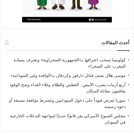
أحدث المقالات
كولومبيا تسحب اعترافها بـ«الجمهورية الصحراوية» وتعترف بسيادة
المغرب على الصحراء
موسى هلال يصف قبائل دارفور وكردفان بـ«الوافدة وغير السودانية»
أربع أزمات تضرب الأبيض.. العطش والظلام وغلاء الغذاء وشح الوقود
يفاقمون معاناة السكان
سوريا تفرض قيوداً على دخول السودانيين وتشترط موافقة مسبقة أو
دعوة رسمية
مجلس الشيوخ الأميركي يقر قانونًا جديدًا لمواجهة التدخلات الخارجية
في السودان