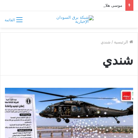
موسى هلال يصف قبائل دارفور وكردفان بـ«الوافدة وغير السودانية»
القائمة
الرئيسية
/
شندي
شندي