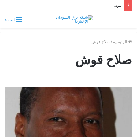
موسى هلال يصف قبائل دارفور وكردفان بـ«الوافدة وغير السودانية»
القائمة
الرئيسية
/
صلاح قوش
صلاح قوش