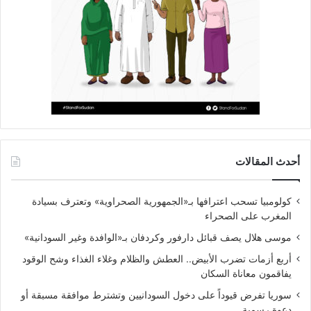
أحدث المقالات
كولومبيا تسحب اعترافها بـ«الجمهورية الصحراوية» وتعترف بسيادة
المغرب على الصحراء
موسى هلال يصف قبائل دارفور وكردفان بـ«الوافدة وغير السودانية»
أربع أزمات تضرب الأبيض.. العطش والظلام وغلاء الغذاء وشح الوقود
يفاقمون معاناة السكان
سوريا تفرض قيوداً على دخول السودانيين وتشترط موافقة مسبقة أو
دعوة رسمية