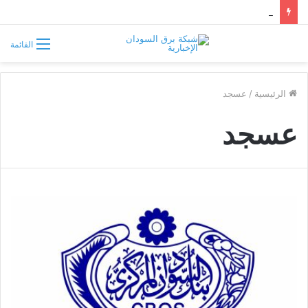
أربع أزمات تضرب الأبيض.. العطش والظلام وغلاء الغذاء وشح الوقود يفاقمون معاناة السكان
القائمة
الرئيسية
/
عسجد
عسجد