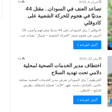
فبراير 4, 2025
19
تصاعد العنف في السودان.. مقتل 44
مدنيًا في هجوم للحركة الشعبية على
كادوقلي
كادوقلي | برق السودان لقي 44 مدنيًا مصرعهم وأصيب 28
آخرون في هجوم شنته “الحركة الشعبية – شمال” بقيادة عبد…
أكمل القراءة »
يناير 23, 2023
14
اختطاف مدير الخدمات الصحية لمحلية
دلامي تحت تهديد السلاح
الخرطوم | برق السودان تعرض مدير الخدمات الصحية بمحلية
دلامي، الصادق دباسة، ظهر “الأحد” لعملية إختطاف بطريق
الدلنج – كادقلي…
أكمل القراءة »