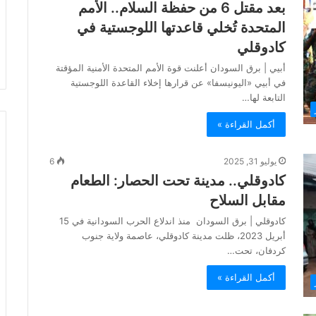
بعد مقتل 6 من حفظة السلام.. الأمم
المتحدة تُخلي قاعدتها اللوجستية في
كادوقلي
أبيي | برق السودان أعلنت قوة الأمم المتحدة الأمنية المؤقتة
في أبيي «اليونيسفا» عن قرارها إخلاء القاعدة اللوجستية
التابعة لها…
أكمل القراءة »
يوليو 31, 2025
6
كادوقلي.. مدينة تحت الحصار: الطعام
مقابل السلاح
كادوقلي | برق السودان منذ اندلاع الحرب السودانية في 15
أبريل 2023، ظلت مدينة كادوقلي، عاصمة ولاية جنوب
كردفان، تحت…
أكمل القراءة »