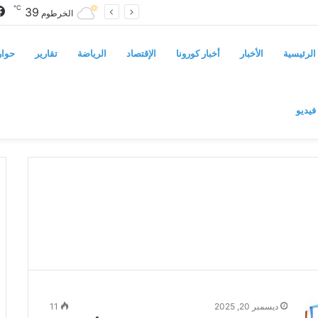
℃
39
سوريا تفرض قيوداً على دخول السودانيين وتشترط موافقة مسبقة أو دعوة رسمية
الخرطوم
الرئيسية
الأخبار
أخبار كورونا
الإقتصاد
الرياضة
تقارير
حوار
فيديو
ديسمبر 20, 2025
11