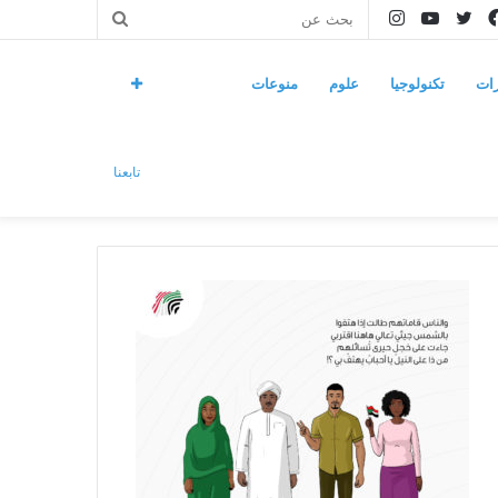
فيسبوك
تويتر
يوتيوب
انستقرام
بحث
عن
ات
تكنولوجيا
علوم
منوعات
تابعنا