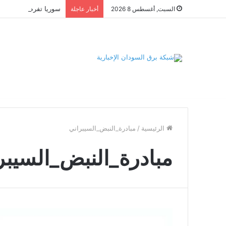
السبت, أغسطس 8 2026
أخبار عاجلة
الرئيسية
/
مبادرة_النبض_السيبراني
مبادرة_النبض_السيبر