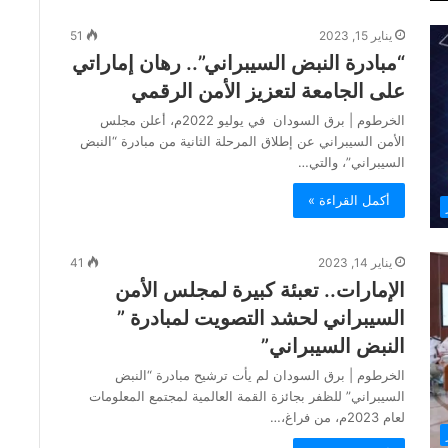
يناير 15, 2023
51
“مبادرة النبض السيبراني”.. رهان إماراتي
على الجامعة لتعزيز الأمن الرقمي
الخرطوم | برق السودان في يوليو 2022م، أعلن مجلس
الأمن السيبراني عن إطلاق المرحلة الثانية من مبادرة “النبض
السيبراني”، والتي…
أكمل القراءة »
يناير 14, 2023
41
الإمارات.. تعبئة كبيرة لمجلس الأمن
السيبراني لحشد التصويت لمبادرة ”
النبض السيبراني”
الخرطوم | برق السودان لم يأت ترشيح مبادرة “النبض
السيبراني” للظفر بجائزة القمة العالمية لمجتمع المعلومات
لعام 2023م، من فراغ،…