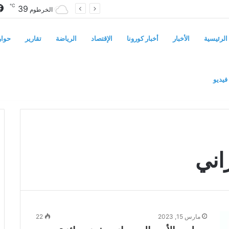
℃
39
سوريا تفرض قيوداً على دخول السودانيين وتشترط موافقة مسبقة أو دعوة رسمية
الخرطوم
الرئيسية
الأخبار
أخبار كورونا
الإقتصاد
الرياضة
تقارير
حوار
فيديو
اني
مارس 15, 2023
22