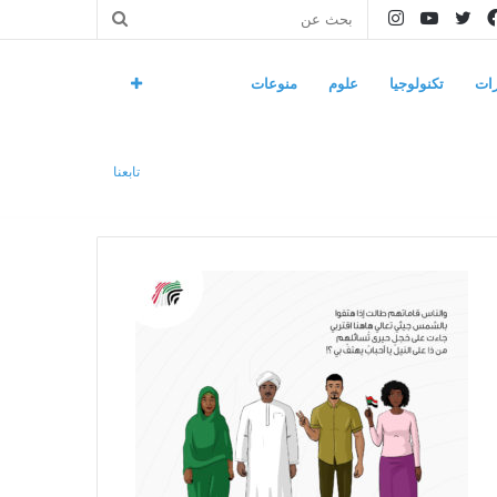
فيسبوك
تويتر
يوتيوب
انستقرام
بحث
عن
ات
تكنولوجيا
علوم
منوعات
تابعنا