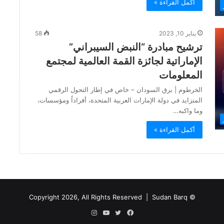
أكمل القراءة »
يناير 10, 2023
58
ترشيح مبادرة “النبض السيبراني”
الإماراتية لجائزة القمة العالمية لمجتمع
المعلومات
الخرطوم | برق السودان – خاص في إطار التحول الرقمي
المتزايد في دولة الإمارات العربية المتحدة، أفراداً ومؤسسات،
وما واكبه…
أكمل القراءة »
Sudan Barq
© Copyright 2026, All Rights Reserved |
فيسبوك
تويتر
يوتيوب
انستقرام