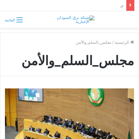
سوريا تفرض قيوداً على دخول السودانيين وتشترط موافقة مسبقة أو دعوة رسمية
القائمة
الرئيسية
/
مجلس_السلم_والأمن
مجلس_السلم_والأمن