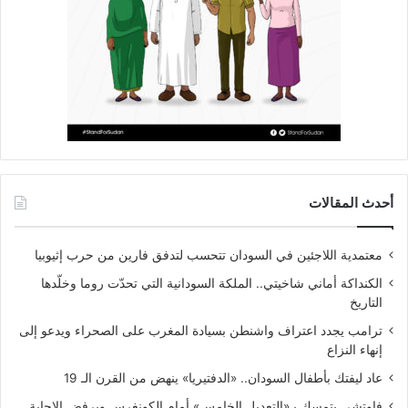
أحدث المقالات
معتمدية اللاجئين في السودان تتحسب لتدفق فارين من حرب إثيوبيا
الكنداكة أماني شاخيتي.. الملكة السودانية التي تحدّت روما وخلّدها
التاريخ
ترامب يجدد اعتراف واشنطن بسيادة المغرب على الصحراء ويدعو إلى
إنهاء النزاع
عاد ليفتك بأطفال السودان.. «الدفتيريا» ينهض من القرن الـ 19
فاوتشي يتمسك بـ«التعديل الخامس» أمام الكونغرس ويرفض الإجابة