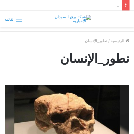
الكنداكة أماني شاخيتي.. الملكة السودانية التي تحدّت روما وخلّدها التاريخ
القائمة
الرئيسية
/
نطور_الإنسان
نطور_الإنسان