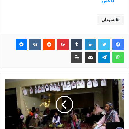
داعش
السودان
فيسبوك
تويتر
لينكدإن
بينتيريست
ماسنجر
واتساب
تيلقرام
مشاركة عبر البريد
طباعة