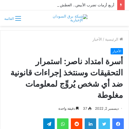
أربع أزمات تضرب الأبيض.. العطش والظلام وغلاء الغذاء وشح الوقود يفاقمون معاناة السكان
القائمة
الرئيسية
/
الأخبار
الأخبار
أسرة امتداد ناصر: استمرار
التحقيقات وسنتخذ إجراءات قانونية
ضد أي شخص يُروِّج لمعلومات
مغلوطة
ديسمبر 2, 2022
37
دقيقة واحدة
فيسبوك
تويتر
لينكدإن
واتساب
تيلقرام