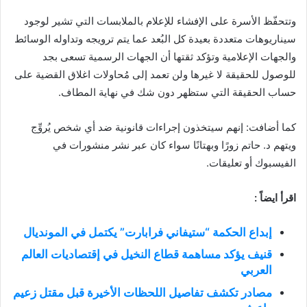
وتتحفّظ الأسرة على الإفشاء للإعلام بالملابسات التي تشير لوجود
سيناريوهات متعددة بعيدة كل البُعد عما يتم ترويجه وتداوله الوسائط
والجهات الإعلامية وتؤكد ثقتها أن الجهات الرسمية تسعى بجد
للوصول للحقيقة لا غيرها ولن تعمد إلى مُحاولات اغلاق القضية على
حساب الحقيقة التي ستظهر دون شك في نهاية المطاف.
كما أضافت: إنهم سيتخذون إجراءات قانونية ضد أي شخص يُروِّج
ويتهم د. حاتم زورًا وبهتانًا سواء كان عبر نشر منشورات في
الفيسبوك أو تعليقات.
اقرأ ايضاً :
إبداع الحكمة “ستيفاني فرابارت” يكتمل في المونديال
قنيف يؤكد مساهمة قطاع النخيل في إقتصاديات العالم
العربي
مصادر تكشف تفاصيل اللحظات الأخيرة قبل مقتل زعيم