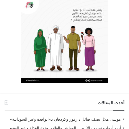
أحدث المقالات
موسى هلال يصف قبائل دارفور وكردفان بـ«الوافدة وغير السودانية»
أربع أزمات تضرب الأبيض.. العطش والظلام وغلاء الغذاء وشح الوقود