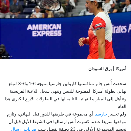
أميركا | برق السودان
سحقت أُنس جابر منافستها كارولين جارسيا بنتيجة 6-1 و6-3 لتبلغ
نهائي بطولة أميركا المفتوحة للتنس وتنهي سجل اللاعبة الفرنسية
وتتأهل إلى المباراة النهائية الثانية لها في البطولات الأربع الكبرى هذا
العام.
ولم تخسر
جارسيا
أي مجموعة في طريقها للدور قبل النهائي، وتأزم
موقفها سريعا عندما كسرت أُنس إرسالها في الشوط الأول قبل أن
تحسم المجموعة الأولى في 23 دقيقة بفضل ست
ضربات إرسال