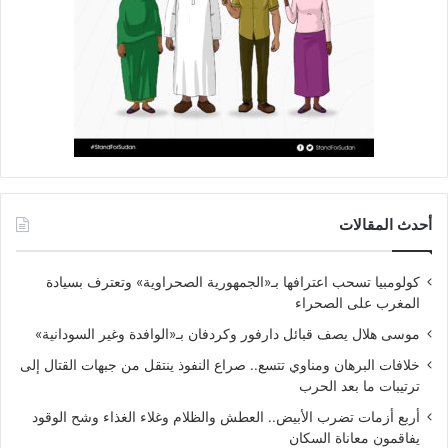
أحدث المقالات
كولومبيا تسحب اعترافها بـ«الجمهورية الصحراوية» وتعترف بسيادة
المغرب على الصحراء
موسى هلال يصف قبائل دارفور وكردفان بـ«الوافدة وغير السودانية»
خلافات البرهان ومناوي تتسع.. صراع النفوذ ينتقل من جبهات القتال إلى
ترتيبات ما بعد الحرب
أربع أزمات تضرب الأبيض.. العطش والظلام وغلاء الغذاء وشح الوقود
يفاقمون معاناة السكان