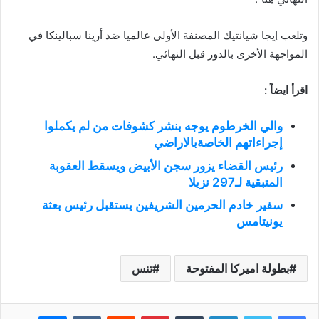
وتلعب إيجا شيانتيك المصنفة الأولى عالميا ضد أرينا سبالينكا في
المواجهة الأخرى بالدور قبل النهائي.
اقرأ ايضاً :
والي الخرطوم يوجه بنشر كشوفات من لم يكملوا
إجراءاتهم الخاصةبالاراضي
رئيس القضاء يزور سجن الأبيض ويسقط العقوبة
المتبقية لـ297 نزيلا
سفير خادم الحرمين الشريفين يستقبل رئيس بعثة
يونيتامس
بطولة اميركا المفتوحة
تنس
فيسبوك
تويتر
لينكدإن
بينتيريست
ماسنجر