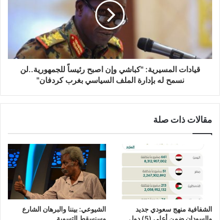
قيادات المسيرية: "كباشي وإن اصبح رئيساً للجمهورية..لن
نسمح له بإدارة الملف السياسي بغرب كردفان"
مقالات ذات صلة
الشفافية منهج سعودي جديد
الشيوعي: بيننا والبرهان الشارع
والسودان ضمن أعلى (5) دول
وسنسقط التسوية