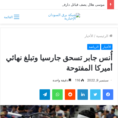
موسى هلال يصف قبائل دارفور وكردفان بـ«الوافدة وغير السودانية»
القائمة
الرئيسية
/
الأخبار
الأخبار
الرياضة
أُنس جابر تسحق جارسيا وتبلغ نهائي
أميركا المفتوحة
سبتمبر 9, 2022
116
دقيقة واحدة
فيسبوك
تويتر
لينكدإن
واتساب
تيلقرام