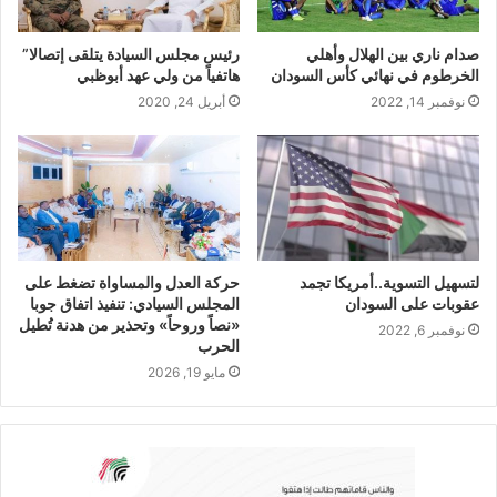
صدام ناري بين الهلال وأهلي
رئيس مجلس السيادة يتلقى إتصالا”
الخرطوم في نهائي كأس السودان
هاتفياً من ولي عهد أبوظبي
نوفمبر 14, 2022
أبريل 24, 2020
لتسهيل التسوية..أمريكا تجمد
حركة العدل والمساواة تضغط على
عقوبات على السودان
المجلس السيادي: تنفيذ اتفاق جوبا
«نصاً وروحاً» وتحذير من هدنة تُطيل
نوفمبر 6, 2022
الحرب
مايو 19, 2026