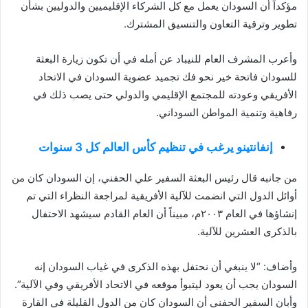
مؤكداً أن السودان يعمل مع كل الشركاء الإقليميين والدوليين بشأن
تطوير وترقية التعاون والتنسيق المشترك.
وأعرب المشرف العام للنيباد عن أمله في أن تكون زيارة البعثة
للسودان فاتحة خير نحو فك تجميد عضوية السودان في الاتحاد
الأفريقي وعودته للمجتمع الإقليمي والدولي حتى يصب ذلك في
رفاهية وتنمية المواطن السوداني.
إنفانتينو يرغب في تنظيم كأس العالم كل 3 سنوات
من جانبه قال رئيس البعثة السفير علي الحفني، إن السودان كان من
أوائل الدول التي انضمت للآلية الأفريقية لمراجعة النظراء التي تم
إنشاؤها في العام ٢٠٠٣م، مبيناً أن العام القادم سيشهد الاحتفال
بالذكرى العشرين للآلية.
وأضاف: “لا ينبغي أن نحتفل بهذه الذكرى في غياب السودان إنه
السودان يجب أن يعود ليتبوأ موقعه في الاتحاد الأفريقي وفي الآلية”.
وأبان السفير الحفني أن السودان كان من الدول القليلة في القارة