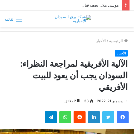
موسى هلال يصف قبائل دارفور وكردفان بـ«الوافدة وغير السودانية»
القائمة
الرئيسية
/
الأخبار
الأخبار
الآلية الأفريقية لمراجعة النظراء:
السودان يجب أن يعود للبيت
الأفريقي
ديسمبر 21, 2022
33
2 دقائق
فيسبوك
تويتر
لينكدإن
واتساب
تيلقرام