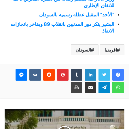
للاتفاق الإطاري
“الأحد” المقبل عطلة رسمية بالسودان
البشير ينكر دور المدنيين بانقلاب 89 ويفاخر بانجازات
الانقاذ
افريقيا
السودان
فيسبوك
تويتر
لينكدإن
بينتيريست
ماسنجر
واتساب
تيلقرام
مشاركة عبر البريد
طباعة