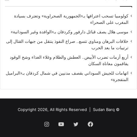
كولومبيا تسحب اعترافها بـ«الجمهورية الصحراوية» وتعترف بسيادة
المغرب على الصحراء
موسى هلال يصف قبائل دارفور وكردفان بـ«الوافدة وغير السودانية»
خلافات البرهان ومناوي تتسع.. صراع النفوذ ينتقل من جبهات القتال إلى
ترتيبات ما بعد الحرب
أربع أزمات تضرب الأبيض.. العطش والظلام وغلاء الغذاء وشح الوقود
يفاقمون معاناة السكان
اتهامات للجيش السوداني بقصف مدنيين في شمال كردفان بـ«البراميل
المتفجرة»
Sudan Barq
© Copyright 2026, All Rights Reserved |
فيسبوك
تويتر
يوتيوب
انستقرام