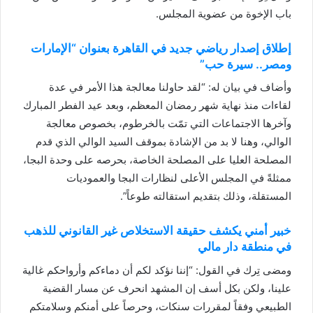
باب الإخوة من عضوية المجلس.
إطلاق إصدار رياضي جديد في القاهرة بعنوان “الإمارات
ومصر.. سيرة حب”
وأضاف في بيان له: “لقد حاولنا معالجة هذا الأمر في عدة
لقاءات منذ نهاية شهر رمضان المعظم، وبعد عيد الفطر المبارك
وآخرها الاجتماعات التي تمّت بالخرطوم، بخصوص معالجة
الوالي، وهنا لا بد من الإشادة بموقف السيد الوالي الذي قدم
المصلحة العليا على المصلحة الخاصة، بحرصه على وحدة البجا،
ممثلةً في المجلس الأعلى لنظارات البجا والعموديات
المستقلة، وذلك بتقديم استقالته طوعاً”.
خبير أمني يكشف حقيقة الاستخلاص غير القانوني للذهب
في منطقة دار مالي
ومضى تِرك في القول: “إننا نؤكد لكم أن دماءكم وأرواحكم غالية
علينا، ولكن بكل أسف إن المشهد انحرف عن مسار القضية
الطبيعي وفقاً لمقررات سنكات، وحرصاً على أمنكم وسلامتكم