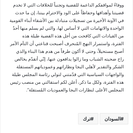
ووفاءً لمواقفكم الداعمة للقضية وتجنباً للخلافات التي لا تخدم
قضيتنا وأهدافها وحفاظاً على الود والاحترام بيننا، إن ما حدث
في الآونة الأخيرة من تسجيلات متبادلة بين الأشقاء أبناء القومية
الواحدة والاتهامات التي لا أساس لها، والتي لم يسلم منها أحدٌ
من القيادات التي كافحت من أجل هذه القضية طيلة هذه
الفترة، واستمرار النهج المُنحرف أصبحت قناعتي أن التآم الأمر
أصبح مستحيلاً، وحتى لا أكون طرفاً من هدم هذا البناء والذي
راح ضحيته الشباب وما زالوا يدافعون عنها، إنّي أتقدّم بخالص
الشكر والتقدير لأهلي البجا ونظاراتهم وعمودياتهم المستقلة
والواجهات السياسية التي قدّمتني لتولي رئاسة المجلس طيلة
هذه الفترة، ولكل ما ذكر، أعلن لكم استقالتي من منصب رئيس
المجلس الأعلى لنظارات البجا والعموديات المُستقلة”.
السودان
ترك