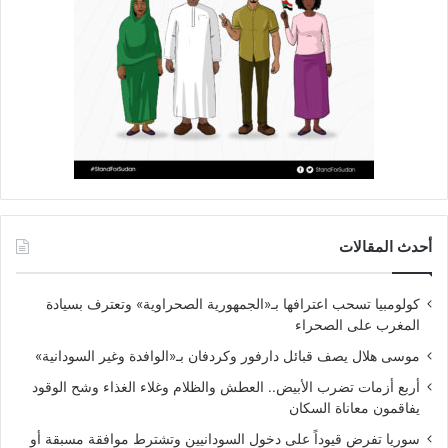
أحدث المقالات
كولومبيا تسحب اعترافها بـ«الجمهورية الصحراوية» وتعترف بسيادة
المغرب على الصحراء
موسى هلال يصف قبائل دارفور وكردفان بـ«الوافدة وغير السودانية»
أربع أزمات تضرب الأبيض.. العطش والظلام وغلاء الغذاء وشح الوقود
يفاقمون معاناة السكان
سوريا تفرض قيوداً على دخول السودانيين وتشترط موافقة مسبقة أو