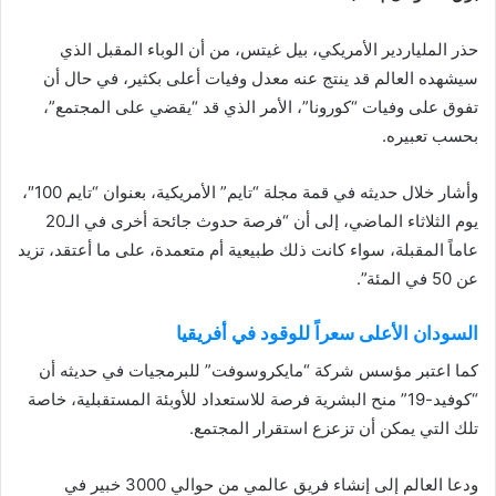
حذر الملياردير الأمريكي، بيل غيتس، من أن الوباء المقبل الذي
سيشهده العالم قد ينتج عنه معدل ‏وفيات أعلى بكثير، في حال أن
تفوق على وفيات “كورونا”، الأمر الذي قد “يقضي على المجتمع”،
‏بحسب تعبيره.‏
وأشار خلال حديثه في قمة مجلة “تايم” الأمريكية، بعنوان “تايم 100″،
يوم الثلاثاء الماضي، إلى أن “فرصة حدوث جائحة أخرى في الـ20
عاماً المقبلة، سواء كانت ذلك طبيعية أم متعمدة، على ما أعتقد، تزيد
عن 50 في المئة”.
السودان الأعلى سعراً للوقود في أفريقيا
كما اعتبر مؤسس شركة “مايكروسوفت” للبرمجيات في حديثه أن
“كوفيد-19” منح البشرية فرصة للاستعداد للأوبئة المستقبلية، خاصة
تلك التي يمكن أن تزعزع استقرار المجتمع.
ودعا العالم إلى إنشاء فريق عالمي من حوالي 3000 خبير في