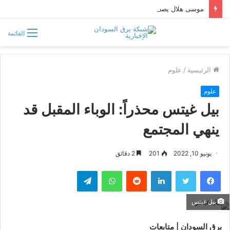
موسى هلال يصف قبائل دارفور وكردفان بـ«الوافدة وغير السودانية»
القائمة
الرئيسية
/
علوم
علوم
بيل غيتس محذراً: الوباء المقبل قد
ينهي المجتمع
يونيو 10, 2022
201
2 دقائق
فيسبوك
تويتر
لينكدإن
واتساب
تيلقرام
بيل غيتس
برق السودان | متابعات