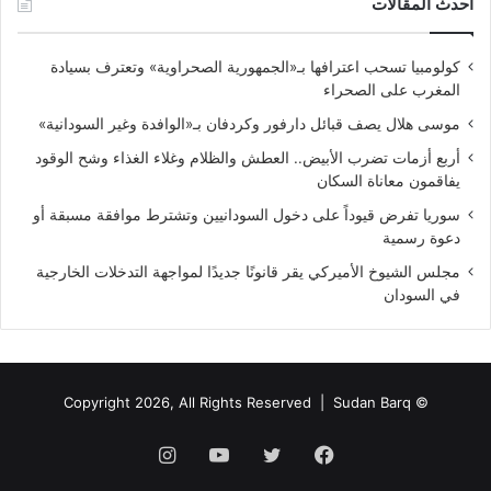
أحدث المقالات
كولومبيا تسحب اعترافها بـ«الجمهورية الصحراوية» وتعترف بسيادة
المغرب على الصحراء
موسى هلال يصف قبائل دارفور وكردفان بـ«الوافدة وغير السودانية»
أربع أزمات تضرب الأبيض.. العطش والظلام وغلاء الغذاء وشح الوقود
يفاقمون معاناة السكان
سوريا تفرض قيوداً على دخول السودانيين وتشترط موافقة مسبقة أو
دعوة رسمية
مجلس الشيوخ الأميركي يقر قانونًا جديدًا لمواجهة التدخلات الخارجية
في السودان
Sudan Barq
© Copyright 2026, All Rights Reserved |
فيسبوك
تويتر
يوتيوب
انستقرام