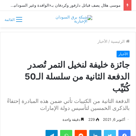
موسى هلال يصف قبائل دارفور وكردفان بـ«الوافدة وغير السودانية»
القائمة
الرئيسية
/
الأخبار
الأخبار
جائزة خليفة لنخيل التمر تُصدر
الدفعة الثانية من سلسلة الـ50
كُتَيِّب
الدفعة الثانية من الكتيبات تأتي ضمن هذه المبادرة إحتفاءً
بالذكرى الخمسين لتأسيس دولة الإمارات
أكتوبر 6, 2021
229
دقيقة واحدة
فيسبوك
تويتر
لينكدإن
واتساب
تيلقرام