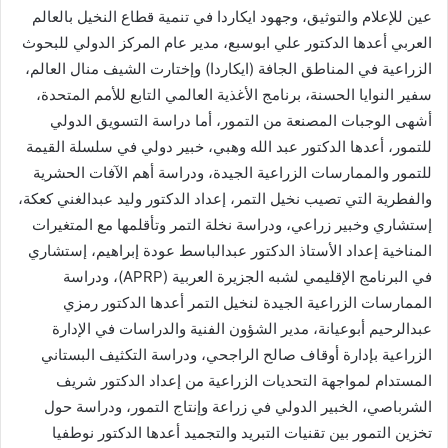
عين للإعلام والتوثيق، وجهود ايكاردا في تنمية قطاع النخيل بالعالم
العربي أعدها الدكتور علي ابوسبع، مدير عام المركز الدولي للبحوث
الزراعية في المناطق الجافة (ايكاردا) وإختارت الشيف منال العالم،
سفير النوايا الحسنة، برنامج الأغذية العالمي التابع للأمم المتحدة،
أشهى الوجبات المصنعة من التمور، أما دراسة التسويق الدولي
للتمور، أعدها الدكتور عبد الله وهبي، خبير دولي في سلسلة القيمة
للتمور والممارسات الزراعية الجيدة، ودراسة أهم الآفات الحشرية
والفطرية التي تصيب نخيل التمر، إعداد الدكتور وليد عبدالغني كعكة،
إستشاري وخبير زراعي، ودراسة نخلة التمر وتأقلمها مع المتغيرات
المناخية إعداد الأستاذ الدكتور عبدالباسط عودة إبراهيم، إستشاري
في البرنامج الإقليمي لشبه الجزيرة العربية (APRP)، ودراسة
الممارسات الزراعية الجيدة لنخيل التمر أعدها الدكتور رمزي
عبدالرحيم أبوعيانة، مدير الشؤون الفنية والدراسات في الإدارة
الزراعية بإدارة أوقاف صالح الراجحي، ودراسة التكثيف البستاني
المستدام لمواجهة التحديات الزراعية من إعداد الدكتور شريف
الشرباصي، الخبير الدولي في زراعة وإنتاج التمور، ودراسة حول
تخزين التمور بين تقنيات التبريد والتجميد أعدها الدكتور نوطفيا