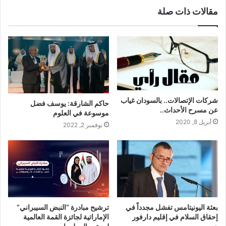
مقالات ذات صلة
شركات الإتصالات.. بالسودان غياب
حاكم الشارقة: يوسف فضل
عن مسرح الأحداث..
موسوعة في العلوم
أبريل 8, 2020
نوفمبر 2, 2022
بعثة اليونيتامس تفشل مجدداً في
ترشيح مبادرة “النبض السيبراني”
إحقاق السلام في إقليم دارفور
الإماراتية لجائزة القمة العالمية