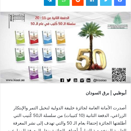
أبوظبي | برق السودان
أصدرت الأمانة العامة لجائزة خليفة الدولية لنخيل التمر والإبتكار
الزراعي، الدفعة الثانية (10 كتيبات) من سلسلة الـ50 كُتيب التي
أطلقتها الجائزة إحتفاءً بعام الـ 50 والتي تهدف إلى نشر المعرفة
العلمية المتخصصة إلتزاماً بأهداف الجائزة ونقل المعرفة للمزارعين