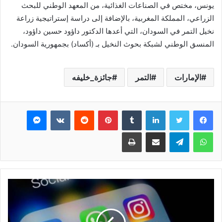
يونس، مختص في الصناعات الغذائية، من المعهد الوطني للبحث
الزراعي، المملكة المغربية، بالإضافة إلى دراسة إستراتيجية زراعة
نخيل التمر في السودان، التي أعدها الدكتور داؤود حسين داؤود،
المنسق الوطني لشبكة بحوث النخيل بـ (أكساد) بجمهورية السودان.
الإمارات
التمر
جائزة_خليفه
فيسبوك
تويتر
لينكدإن
بينتيريست
ماسنجر
واتساب
تيلقرام
مشاركة عبر البريد
طباعة