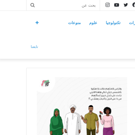
فيسبوك
تويتر
يوتيوب
انستقرام
بحث
عن
ات
تكنولوجيا
علوم
منوعات
تابعنا