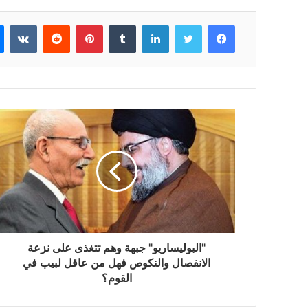
فيسبوك
تويتر
لينكدإن
بينتيريست
"البوليساريو" جبهة وهم تتغذى على نزعة
الانفصال والنكوص فهل من عاقل لبيب في
القوم؟