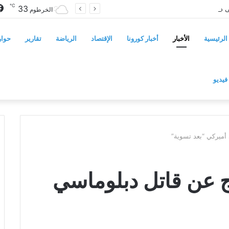
℃
33
سوريا تفرض قيوداً على دخول السودانيين وتشترط موافقة مسبقة أو دعوة رسمية
الخرطوم
الرئيسية
الأخبار
أخبار كورونا
الإقتصاد
الرياضة
تقارير
حوار
فيديو
أميركي “بعد تسوية”
ج عن قاتل دبلوماسي