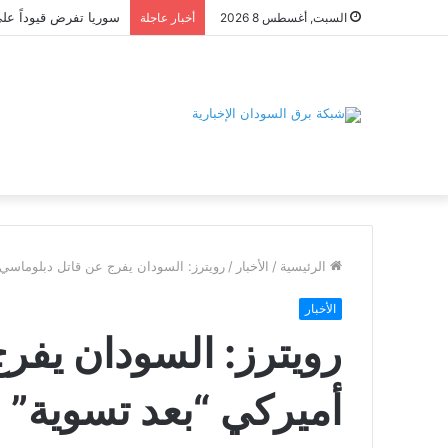
السبت, أغسطس 8 2026
أخبار عاجلة
الرئيسية
/
الأخبار
/
رويترز: السودان يفرج عن قاتل دبلوماسي 
الأخبار
رويترز: السودان يفر
أميركي “بعد تسوية”