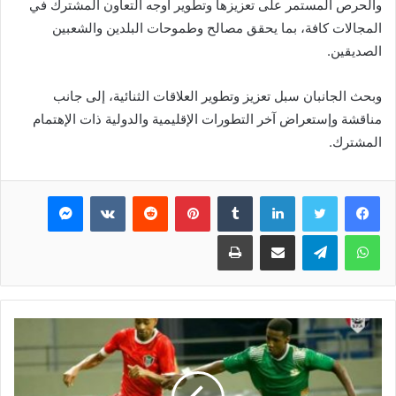
والحرص المستمر على تعزيزها وتطوير أوجه التعاون المشترك في
المجالات كافة، بما يحقق مصالح وطموحات البلدين والشعبين
الصديقين.
وبحث الجانبان سبل تعزيز وتطوير العلاقات الثنائية، إلى جانب
مناقشة وإستعراض آخر التطورات الإقليمية والدولية ذات الإهتمام
المشترك.
فيسبوك
تويتر
لينكدإن
بينتيريست
ماسنجر
واتساب
تيلقرام
مشاركة عبر البريد
طباعة