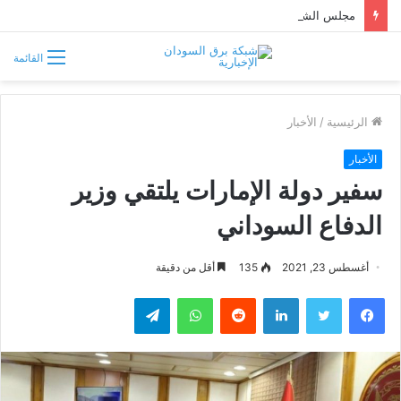
مجلس الشيوخ الأميركي يقر قانونًا جديدًا لمواجهة التدخلات الخارجية في السودان
القائمة
الرئيسية
/
الأخبار
الأخبار
سفير دولة الإمارات يلتقي وزير
الدفاع السوداني
أغسطس 23, 2021
135
أقل من دقيقة
فيسبوك
تويتر
لينكدإن
واتساب
تيلقرام