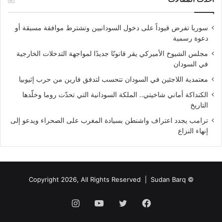
سوريا تفرض قيوداً على دخول السودانيين وتشترط موافقة مسبقة أو
دعوة رسمية
مجلس الشيوخ الأميركي يقر قانونًا جديدًا لمواجهة التدخلات الخارجية
في السودان
معتمدية اللاجئين في السودان تتحسب لتدفق فارين من حرب إثيوبيا
الكنداكة أماني شاخيتي.. الملكة السودانية التي تحدّت روما وخلّدها
التاريخ
ترامب يجدد اعتراف واشنطن بسيادة المغرب على الصحراء ويدعو إلى
إنهاء النزاع
Sudan Barq
© Copyright 2026, All Rights Reserved |
فيسبوك
تويتر
يوتيوب
انستقرام