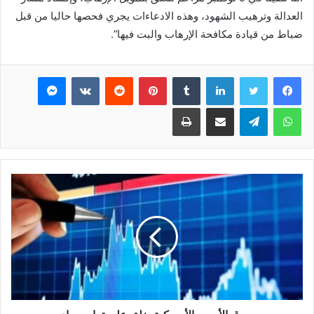
العدالة وترهيب الشهود، وهذه الادعاءات يجري فحصها حاليا من قبل
ضباط من قيادة مكافحة الإرهاب والبت فيها”.
فيسبوك
تويتر
لينكدإن
بينتيريست
ماسنجر
واتساب
تيلقرام
مشاركة عبر البريد
طباعة