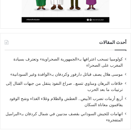
أحدث المقالات
كولومبيا تسحب اعترافها بـ«الجمهورية الصحراوية» وتعترف بسيادة
المغرب على الصحراء
موسى هلال يصف قبائل دارفور وكردفان بـ«الوافدة وغير السودانية»
خلافات البرهان ومناوي تتسع.. صراع النفوذ ينتقل من جبهات القتال إلى
ترتيبات ما بعد الحرب
أربع أزمات تضرب الأبيض.. العطش والظلام وغلاء الغذاء وشح الوقود
يفاقمون معاناة السكان
اتهامات للجيش السوداني بقصف مدنيين في شمال كردفان بـ«البراميل
المتفجرة»