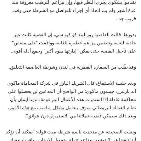
تقدموا بشكوى يجري النظر فيها، وإن مزاعم الترهيب معروفة منذ
عدة أشهر ولم يتم اتخاذ أي إجراء للتواصل مع الشرطة حتى وقت
قريب جدا.
بدورها، قالت القاضية روزاليند كو كيو سي، إن القضية كانت غير
عادية للغاية وتتضمن مزاعم خطيرة للغاية، ووافقت “على مضض”
على تأجيل القضية حتى يمكن “إدارتها بقوة أكبر” وجمع أدلة أقوى.
وقد طُلب من السفارة القطرية في لندن وشرطة العاصمة التعليق.
وبعد جلسة الاستماع، قال الشريك البارز في شركة المحاماة ماكوي
آند بارتنرز، جيسون ماكوي: من الواضح أن المدعين لن يحصلوا على
محاكمة عادلة إذا استمرت هذه الأعمال المزعومة؛ لدينا إيمان بأن
نظام العدالة البريطاني سوف يتعامل بشكل مناسب مع هذه الأمور،
وبعد ذلك سيمكن قضية عملائنا من الاستمرار دون عوائق”.
ونقلت الصحيفة عن متحدث باسم شرطة ميت قوله: “يمكننا أن نؤكد
أننا تلقينا في 9 نوفمبر مزاعم تتعلق بتمويل الإرهاب، وإفساد مسار