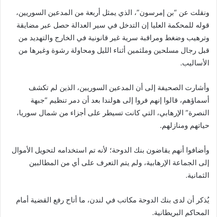
ونقلت عن “بن إمرسون”، الذي يمثل أربعة من المدعين السوريين،
قوله للمحكمة العليا إن التدخل في سير العدالة حصل عبر مضايقة
وترهيب وضغط ومراقبة سرية غير قانونية في الخارج والتهديد من
قبل رجال مسلحين وملثمين أثناء الليل ومحاولة رشوة وغيرها من
الأساليب.
وأشارت الصحيفة إلى أن المدعين السوريين، الذين لم تكشف
أسماؤهم، قالوا إنهم فروا إلى هولندا بعد أن دمر تنظيم “جبهة
النصرة” الإرهابي، التي كانت تسيطر على أجزاء من شمال سوريا،
حياتهم ومنازلهم.
وأضافوا أنهم يقاضون بنك الدوحة؛ لأنه تم استخدامه لتحويل الأموال
إلى الجماعة الإرهابية، ولم يتم التعرف على أي من المطالبين
الثمانية.
يُذكر أن لدى بنك الدوحة مكاتب في لندن، ما أتاح رفع القضية أمام
المحاكم البريطانية.