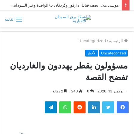
موسى هلال يصف قبائل دارفور وكردفان بـ«الوافدة وغير السودانية»
القائمة
الرئيسية
/
Uncategorized
Uncategorized
الأخبار
مسؤولون بقطر يهددون والغارديان
تفضح القصة
نوفمبر 13, 2020
0
240
2 دقائق
فيسبوك
تويتر
لينكدإن
واتساب
تيلقرام