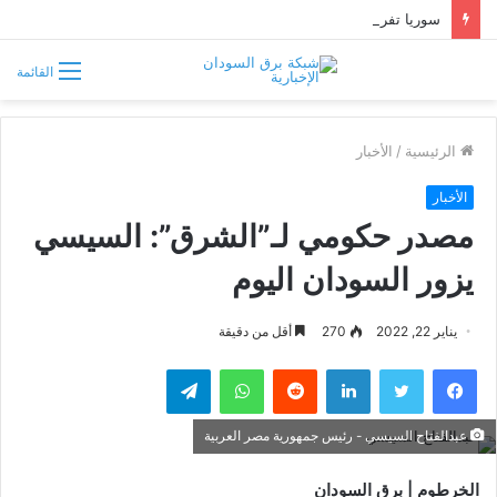
سوريا تفرض قيوداً على دخول السودانيين وتشترط موافقة مسبقة أو دعوة رسمية
القائمة
الرئيسية
/
الأخبار
الأخبار
مصدر حكومي لـ”الشرق”: السيسي
يزور السودان اليوم
يناير 22, 2022
270
أقل من دقيقة
فيسبوك
تويتر
لينكدإن
واتساب
تيلقرام
عبدالفتاح السيسي - رئيس جمهورية مصر العربية
الخرطوم | برق السودان