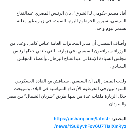
أفاد مصدر حكومي لـ”الشرق”، بأن الرئيس المصري عبدالفتاح
السيسي، سيزور الخرطوم اليوم، السبت، في زيارة غير معلنة
تستمر ليوم واحد.
وأضاف المصدر، أن مدير المخابرات العامة عباس كامل، وعدد من
الوزراء سيرافقون السيسي، في زيارته، التي يلتقي خلالها رئيس
مجلس السيادة الإنتقالي عبدالفتاح البرهان، وأعضاء المجلس
السيادي.
ولفت المصدر إلى أن السيسي، سيناقش مع القادة العسكريين
السودانيين في الخرطوم الأوضاع السياسية في البلاد، وسيبحث
خلال الزيارة ملفات عدة من بينها طريق “شريان الشمال” بين مصر
والسودان
المصدر:
https://asharq.com/latest-
news/1Su9yvhFov6U7TIaiXmRyz/